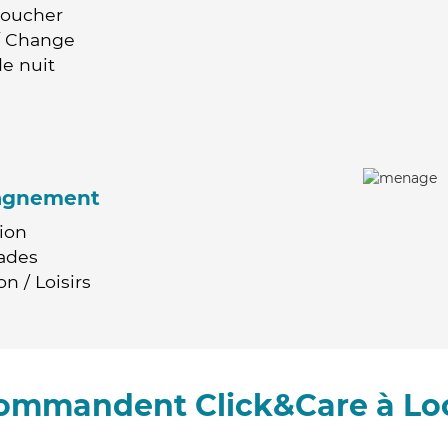
Coucher
 / Change
e nuit
agnement
ion
ades
n / Loisirs
ecommandent Click&Care à Lo