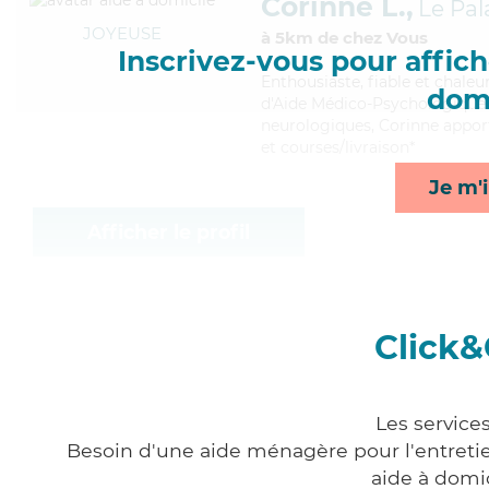
Corinne L.,
Le Pal
JOYEUSE
à 5km de chez Vous
Inscrivez-vous pour affiche
Enthousiaste
, fiable et chale
domi
d'Aide Médico-Psychologique (
neurologiques, Corinne apport
et courses/livraison*
Je m'i
Afficher le profil
Click&
Les service
Besoin d'une aide ménagère pour l'entretien
aide à domi