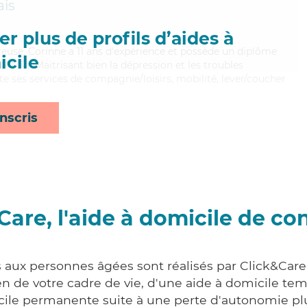
ais
r plus de profils d’aides à
ureuse, Corinne a 11 ans d'expérience et possède un diplôme
cile
AMP). Maitrisant bien la dépression et les troubles
e ses services de compagnie/loisirs, mobilité, lever/coucher
nscris
Care, l'aide à domicile de co
s aux personnes âgées sont réalisés par Click&Care
 de votre cadre de vie, d'une aide à domicile tem
cile permanente suite à une perte d'autonomie pl