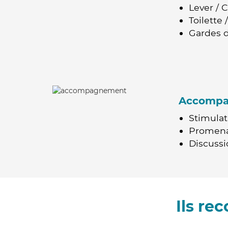
Lever / 
Toilette
Gardes d
Accomp
Stimulat
Promen
Discussio
Ils r