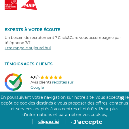
EXPERTS À VOTRE ÉCOUTE
Un besoin de recrutement ? Click&Care vous accompagne par
téléphone 7/7
.
Être rappelé aujourd'hui
T
É
MOIGNAGES CLIENTS
4,6
/5
Avis clients
récoltés sur
Google
En poursuivant votre navigation sur notre site, vous acceptez le
✕
dépôt de cookies destinés à vous proposer des offres, contenus
et services adaptés à vos centres d’intérêts.
Pour plus
COMMUNAUTÉ CLICK&CARE
d’informations et paramétrer vos cookies,
J'accepte
cliquez ici
.