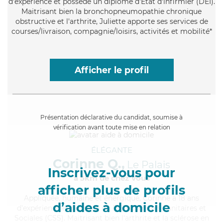
d'expérience et possède un diplôme d'Etat d'infirmier (DEI).
Maitrisant bien la bronchopneumopathie chronique
obstructive et l'arthrite, Juliette apporte ses services de
courses/livraison, compagnie/loisirs, activités et mobilité*
Afficher le profil
Présentation déclarative du candidat, soumise à
vérification avant toute mise en relation
ÉLÉGANTE
Corinne Q.,
Le Palais
Inscrivez-vous pour
à 5km de chez Vous
afficher plus de profils
Appliquée
, humaine et énergique, Corinne a 18 ans
d’aides à domicile
d'expérience et possède un BEP Carrières Sanitaires et
Sociales (CSS). Maitrisant bien l'arthrite et la sclérose en