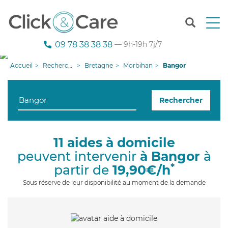
T
o
g
09 78 38 38 38
— 9h-19h 7j/7
g
l
Accueil
Recherche aide à domicile
Bretagne
Morbihan
Bangor
e
n
a
Rechercher
v
i
g
a
11 aides à domicile
t
peuvent intervenir
à Bangor
à
i
o
*
partir de
19,90€/h
n
Sous réserve de leur disponibilité au moment de la demande