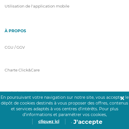
Utilisation de l'application mobile
À PROPOS
CGU / GGV
Charte Click&Care
Code de Déontologie
En poursuivant votre navigation sur notre site, vous acceptez le
✕
dépôt de cookies destinés à vous proposer des offres, contenus
et services adaptés à vos centres d’intérêts.
Pour plus
d’informations et paramétrer vos cookies,
Mentions Légales
J'accepte
cliquez ici
.