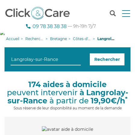
T
o
g
09 78 38 38 38
— 9h-19h 7j/7
g
l
Accueil
Recherche aide à domicile
Bretagne
Côtes-d'armor
Langrolay-sur-Rance
e
n
a
Rechercher
v
i
g
a
174 aides à domicile
t
peuvent intervenir
à Langrolay-
i
o
*
sur-Rance
à partir de
19,90€/h
n
Sous réserve de leur disponibilité au moment de la demande