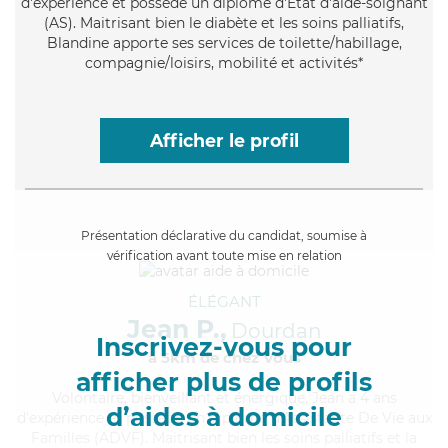
d'expérience et possède un diplôme d'Etat d'aide-soignant
(AS). Maitrisant bien le diabète et les soins palliatifs,
Blandine apporte ses services de toilette/habillage,
compagnie/loisirs, mobilité et activités*
Afficher le profil
Présentation déclarative du candidat, soumise à
vérification avant toute mise en relation
ÉLÉGANT
Jean P.,
Dourdan
Inscrivez-vous pour
à 5km de chez Vous
afficher plus de profils
Volontaire
, bienveillant et énergique, Jean a 4 ans
d’aides à domicile
d'expérience et possède un diplôme d'Assistante De Vie aux
Familles (ADVF). Maitrisant bien les soins palliatifs et la