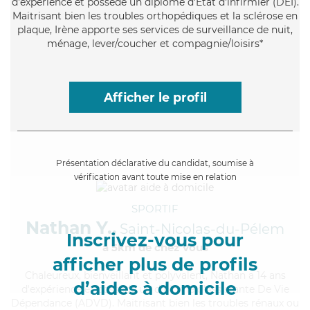
d'expérience et possède un diplôme d'Etat d'infirmier (DEI).
Maitrisant bien les troubles orthopédiques et la sclérose en
plaque, Irène apporte ses services de surveillance de nuit,
ménage, lever/coucher et compagnie/loisirs*
Afficher le profil
Présentation déclarative du candidat, soumise à
vérification avant toute mise en relation
SPORTIF
Nathan Y.,
Saint-Nicolas-du-Pélem
Inscrivez-vous pour
à 5km de chez Vous
afficher plus de profils
Chaleureux
, bienveillant et polyvalent, Nathan a 14 ans
d’aides à domicile
d'expérience et possède un diplôme d'Assistante De Vie
Dépendance (ADVD). Maitrisant bien les troubles rénaux ou