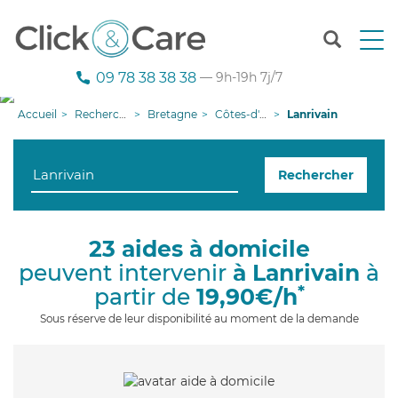
T
o
g
09 78 38 38 38
— 9h-19h 7j/7
g
l
Accueil
Recherche aide à domicile
Bretagne
Côtes-d'armor
Lanrivain
e
n
a
Rechercher
v
i
g
a
23 aides à domicile
t
peuvent intervenir
à Lanrivain
à
i
o
*
partir de
19,90€/h
n
Sous réserve de leur disponibilité au moment de la demande