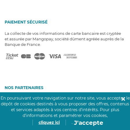
PAIEMENT SÉCURISÉ
La collecte de vos informations de carte bancaire est cryptée
et assurée par Mangopay, société dûment agréée auprès de la
Banque de France.
NOS PARTENAIRES
Click&Care est soutenu par les Groupes
En poursuivant votre navigation sur notre site, vous acceptez le
✕
Caisse des Dépôts et MAIF.
dépôt de cookies destinés à vous proposer des offres, contenus
et services adaptés à vos centres d’intérêts.
Pour plus
d’informations et paramétrer vos cookies,
J'accepte
cliquez ici
.