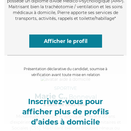
possède un diplôme d'Aide Médico-Psychologique (AMP).
Maitrisant bien la trachéotomie / ventilation et les soins
médicaux à domicile, Pierre apporte ses services de
transports, activités, rappels et toilette/habillage*
Afficher le profil
Présentation déclarative du candidat, soumise à
vérification avant toute mise en relation
SPORTIVE
Marie C.,
Bonneval
Inscrivez-vous pour
à 5km de chez Vous
afficher plus de profils
Minutieuse
, altruiste et appliquée, Marie a 20 ans
d’aides à domicile
d'expérience et possède un BEP Carrières Sanitaires et
Sociales (CSS). Maitrisant bien les troubles rénaux ou