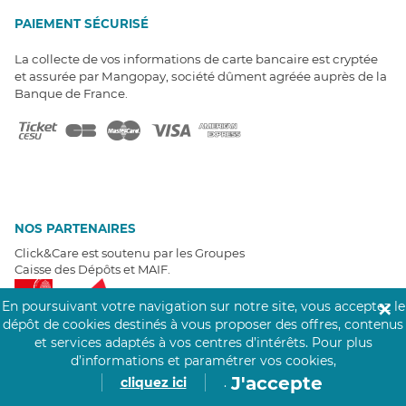
PAIEMENT SÉCURISÉ
La collecte de vos informations de carte bancaire est cryptée
et assurée par Mangopay, société dûment agréée auprès de la
Banque de France.
NOS PARTENAIRES
Click&Care est soutenu par les Groupes
Caisse des Dépôts et MAIF.
En poursuivant votre navigation sur notre site, vous acceptez le
✕
dépôt de cookies destinés à vous proposer des offres, contenus
et services adaptés à vos centres d’intérêts.
Pour plus
d’informations et paramétrer vos cookies,
EXPERTS À VOTRE ÉCOUTE
J'accepte
cliquez ici
.
Un besoin de recrutement ? Click&Care vous accompagne par