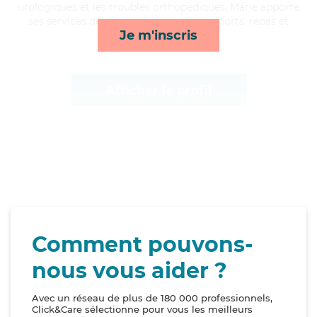
urologiques et les troubles orthopédiques, Marie apporte
ses services de courses/livraison, transports, repas et
Je m'inscris
lever/coucher*
Afficher le profil
Comment pouvons-
nous vous aider ?
Avec un réseau de plus de 180 000 professionnels,
Click&Care sélectionne pour vous les meilleurs