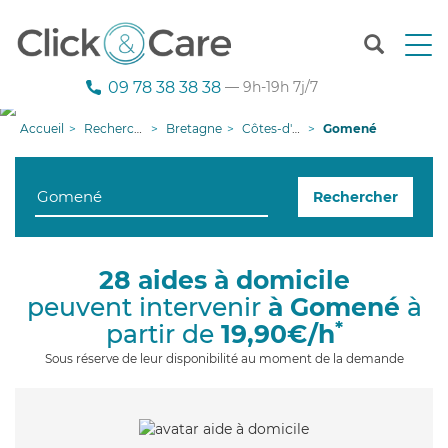
T
o
g
09 78 38 38 38
— 9h-19h 7j/7
g
l
Accueil
Recherche aide à domicile
Bretagne
Côtes-d'armor
Gomené
e
n
a
Rechercher
v
i
g
a
28 aides à domicile
t
peuvent intervenir
à Gomené
à
i
o
*
partir de
19,90€/h
n
Sous réserve de leur disponibilité au moment de la demande