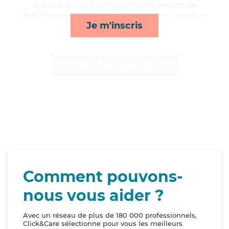
postopératoire, Alban apporte ses services de
lessive/repassage, lever/coucher, courses/livraison et
Je m'inscris
toilette/habillage*
Afficher le profil
Comment pouvons-
nous vous aider ?
Avec un réseau de plus de 180 000 professionnels,
Click&Care sélectionne pour vous les meilleurs