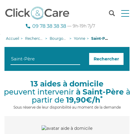
T
o
g
09 78 38 38 38
— 9h-19h 7j/7
g
l
Accueil
Recherche aide à domicile
Bourgogne-Franche-Comté
Yonne
Saint-Père
e
n
a
Rechercher
v
i
g
a
13 aides à domicile
t
peuvent intervenir
à Saint-Père
à
i
o
*
partir de
19,90€/h
n
Sous réserve de leur disponibilité au moment de la demande