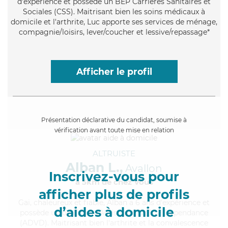
d'expérience et possède un BEP Carrières Sanitaires et
Sociales (CSS). Maitrisant bien les soins médicaux à
domicile et l'arthrite, Luc apporte ses services de ménage,
compagnie/loisirs, lever/coucher et lessive/repassage*
Afficher le profil
Présentation déclarative du candidat, soumise à
vérification avant toute mise en relation
ALTRUISTE
Alban L.,
Avallon
Inscrivez-vous pour
à 5km de chez Vous
afficher plus de profils
Gai
, chaleureux et fiable, Alban a 6 ans d'expérience et
d’aides à domicile
possède un diplôme d'Assistante De Vie Dépendance
(ADVD). Maitrisant bien l'arthrite et la convalescence