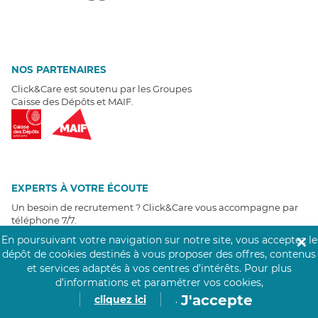
NOS PARTENAIRES
Click&Care est soutenu par les Groupes
Caisse des Dépôts et MAIF.
EXPERTS À VOTRE ÉCOUTE
Un besoin de recrutement ? Click&Care vous accompagne par
téléphone 7/7
.
Être rappelé aujourd'hui
En poursuivant votre navigation sur notre site, vous acceptez le
✕
dépôt de cookies destinés à vous proposer des offres, contenus
et services adaptés à vos centres d’intérêts.
Pour plus
T
É
MOIGNAGES CLIENTS
d’informations et paramétrer vos cookies,
J'accepte
cliquez ici
.
4,6
/5
Avis clients
récoltés sur