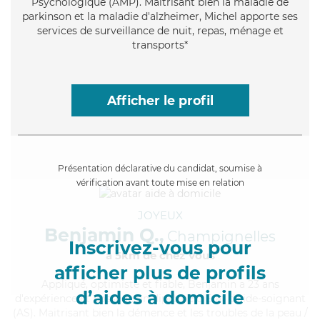
Psychologique (AMP). Maitrisant bien la maladie de
parkinson et la maladie d'alzheimer, Michel apporte ses
services de surveillance de nuit, repas, ménage et
transports*
Afficher le profil
Présentation déclarative du candidat, soumise à
vérification avant toute mise en relation
JOYEUX
Benjamin Q.,
Champignelles
Inscrivez-vous pour
à 5km de chez Vous
afficher plus de profils
Appliqué
, optimiste et fiable, Benjamin a 23 ans
d’aides à domicile
d'expérience et possède un diplôme d'Etat d'aide-soignant
(AS). Maitrisant bien la démence et les troubles de la peau /