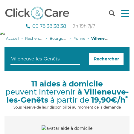
T
o
g
09 78 38 38 38
— 9h-19h 7j/7
g
l
Accueil
Recherche aide à domicile
Bourgogne-Franche-Comté
Yonne
Villeneuve-les-Genêts
e
n
a
Rechercher
v
i
g
a
11 aides à domicile
t
peuvent intervenir
à Villeneuve-
i
o
*
les-Genêts
à partir de
19,90€/h
n
Sous réserve de leur disponibilité au moment de la demande