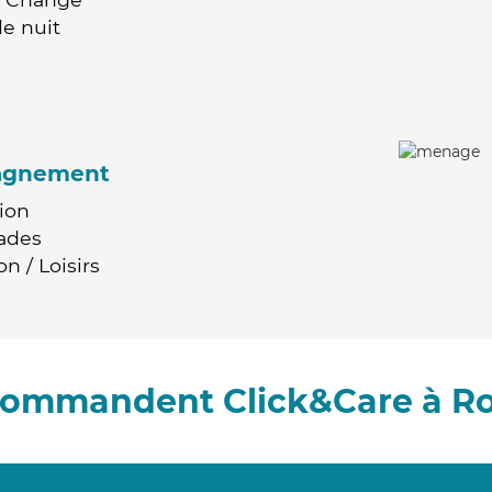
e nuit
agnement
ion
ades
n / Loisirs
ecommandent Click&Care à R