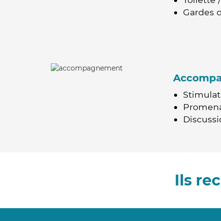
Gardes d
Accomp
Stimulat
Promen
Discussio
Ils r