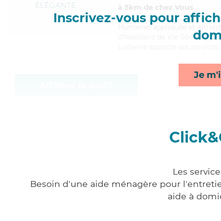
ÉLÉGANTE
à 5km de chez Vous
Inscrivez-vous pour affiche
Humaine
, appliquée et altrui
domi
d'Auxiliaire de Vie Sociale (DE
Ludivine apporte ses services 
Je m'i
Afficher le profil
Click&
Les servic
Besoin d'une aide ménagère pour l'entretien
aide à domi