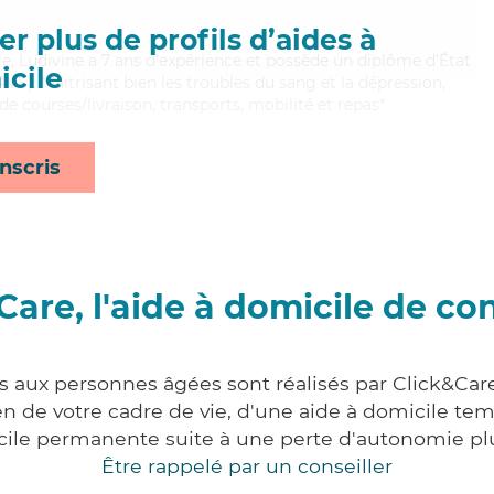
r plus de profils d’aides à
ste, Ludivine a 7 ans d'expérience et possède un diplôme d'État
cile
AVS). Maitrisant bien les troubles du sang et la dépression,
de courses/livraison, transports, mobilité et repas*
nscris
Care, l'aide à domicile de co
es aux personnes âgées sont réalisés par Click&Care
 de votre cadre de vie, d'une aide à domicile tem
cile permanente suite à une perte d'autonomie pl
Être rappelé par un conseiller