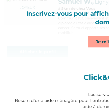
Samuel W.,
Ligny
JOYEUX
à 5km de chez Vous
Inscrivez-vous pour affiche
Communicatif
, bienveillant 
domi
diplôme d'Etat d'aide-soignant
cancer, Samuel apporte ses ser
mobilité*
Je m'i
Afficher le profil
Click&
Les servi
Besoin d'une aide ménagère pour l'entretien
aide à domi