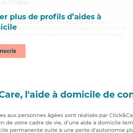
-le-Châtel
r plus de profils d’aides à
et minutieux, Samuel a 5 ans d'expérience et possède un
cile
 (AS). Maitrisant bien les troubles du sang et la rémission de
vices de toilette/habillage, transports, lessive/repassage et
nscris
Care, l'aide à domicile de co
ces aux personnes âgées sont réalisés par Click&Ca
 de votre cadre de vie, d'une aide à domicile tem
cile permanente suite à une perte d'autonomie pl