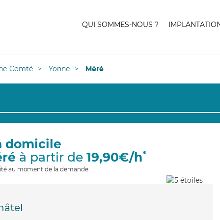
QUI SOMMES-NOUS ?
IMPLANTATIO
he-Comté
Yonne
Méré
à domicile
*
éré
à partir de
19,90€/h
ilité au moment de la demande
hâtel