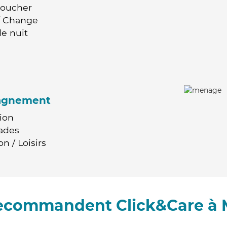
Coucher
 / Change
e nuit
agnement
ion
ades
n / Loisirs
 recommandent Click&Care à 