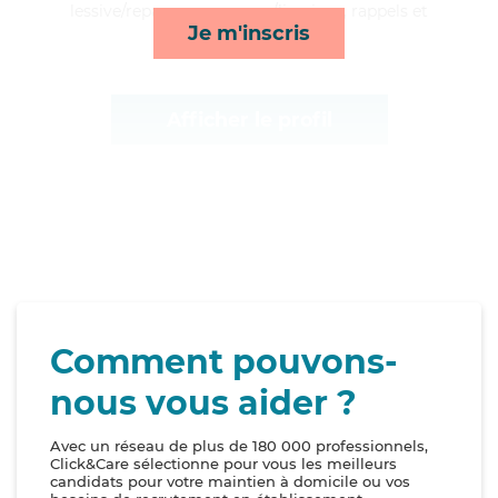
lessive/repassage, courses/livraison, rappels et
Je m'inscris
toilette/habillage*
Afficher le profil
Comment pouvons-
nous vous aider ?
Avec un réseau de plus de 180 000 professionnels,
Click&Care sélectionne pour vous les meilleurs
candidats pour votre maintien à domicile ou vos