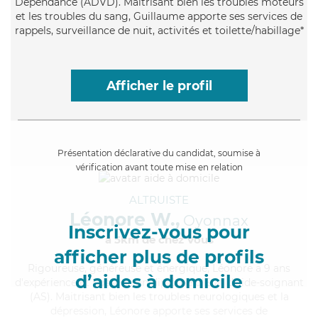
Dépendance (ADVD). Maitrisant bien les troubles moteurs
et les troubles du sang, Guillaume apporte ses services de
rappels, surveillance de nuit, activités et toilette/habillage*
Afficher le profil
Présentation déclarative du candidat, soumise à
vérification avant toute mise en relation
ALTRUISTE
Léonore W.,
Oyonnax
Inscrivez-vous pour
à 5km de chez Vous
afficher plus de profils
Rigoureuse
, généreuse et énergique, Léonore a 9 ans
d’aides à domicile
d'expérience et possède un diplôme d'Etat d'aide-soignant
(AS). Maitrisant bien les troubles neurologiques et la
dépression, Léonore apporte ses services de