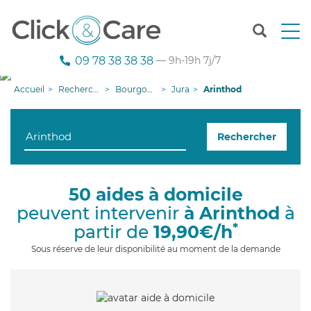
T
o
g
09 78 38 38 38
— 9h-19h 7j/7
g
l
Accueil
Recherche aide à domicile
Bourgogne-Franche-Comté
Jura
Arinthod
e
n
a
Rechercher
v
i
g
a
50 aides à domicile
t
peuvent intervenir
à Arinthod
à
i
o
*
partir de
19,90€/h
n
Sous réserve de leur disponibilité au moment de la demande