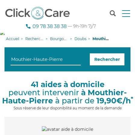
T
o
g
09 78 38 38 38
— 9h-19h 7j/7
g
l
Accueil
Recherche aide à domicile
Bourgogne-Franche-Comté
Doubs
Mouthier-Haute-Pierre
e
n
a
Rechercher
v
i
g
a
41 aides à domicile
t
peuvent intervenir
à Mouthier-
i
o
*
Haute-Pierre
à partir de
19,90€/h
n
Sous réserve de leur disponibilité au moment de la demande