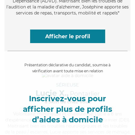
Dépendance (ADVD). Maitrisant bien les troubles de
l'audition et la maladie d'alzheimer, Joséphine apporte ses
services de repas, transports, mobilité et rappels*
Afficher le profil
Présentation déclarative du candidat, soumise à
vérification avant toute mise en relation
SÉRIEUSE
Lucie X.,
Pontarlier
Inscrivez-vous pour
à 5km de chez Vous
afficher plus de profils
Volontaire
, minutieuse et chaleureuse, Lucie a 8 ans
d’aides à domicile
d'expérience et possède un diplôme d'Etat d'infirmier (DEI).
Maitrisant bien les troubles neurologiques et les troubles
de la peau / escarres, Lucie apporte ses services de ménage,