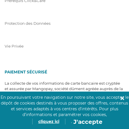
Prérequis Click&Care
Protection des Données
Vie Privée
PAIEMENT SÉCURISÉ
La collecte de vos informations de carte bancaire est cryptée
et assurée par Mangopay, société dûment agréée auprès de la
Banque de France.
En poursuivant votre navigation sur notre site, vous acceptez le
✕
dépôt de cookies destinés à vous proposer des offres, contenus
et services adaptés à vos centres d’intérêts.
Pour plus
d’informations et paramétrer vos cookies,
J'accepte
cliquez ici
.