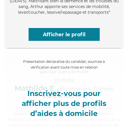
(DEAVS). Maitrisant bien la démence et les troubles du
sang, Arthur apporte ses services de mobilité,
lever/coucher, lessive/repassage et transports*
Afficher le profil
Présentation déclarative du candidat, soumise à
vérification avant toute mise en relation
JOYEUSE
Mathilde E.,
Baume-les-Dames
Inscrivez-vous pour
à 5km de chez Vous
afficher plus de profils
Intuitive
, dévouée et volontaire, Mathilde a 4 ans
d’aides à domicile
d'expérience et possède un diplôme d'Aide Médico-
Psychologique (AMP). Maitrisant bien la dépression et la
maladie de parkinson, Mathilde apporte ses services de