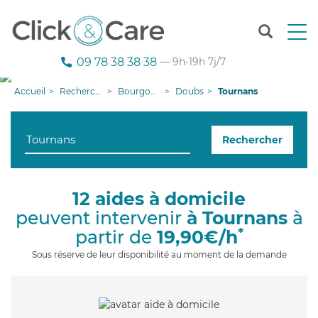
T
o
g
09 78 38 38 38
— 9h-19h 7j/7
g
l
Accueil
Recherche aide à domicile
Bourgogne-Franche-Comté
Doubs
Tournans
e
n
a
Rechercher
v
i
g
a
12 aides à domicile
t
peuvent intervenir
à Tournans
à
i
o
*
partir de
19,90€/h
n
Sous réserve de leur disponibilité au moment de la demande