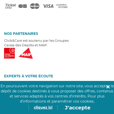
NOS PARTENAIRES
Click&Care est soutenu par les Groupes
Caisse des Dépôts et MAIF.
EXPERTS À VOTRE ÉCOUTE
Un besoin de recrutement ? Click&Care vous accompagne par
En poursuivant votre navigation sur notre site, vous acceptez le
✕
téléphone 7/7
.
dépôt de cookies destinés à vous proposer des offres, contenus
Être rappelé aujourd'hui
et services adaptés à vos centres d’intérêts.
Pour plus
d’informations et paramétrer vos cookies,
T
É
MOIGNAGES CLIENTS
J'accepte
cliquez ici
.