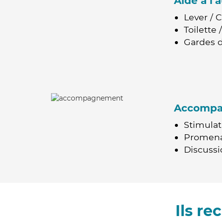
Aide à l
Lever / 
Toilette
Gardes d
Accomp
Stimulat
Promen
Discussio
Ils r