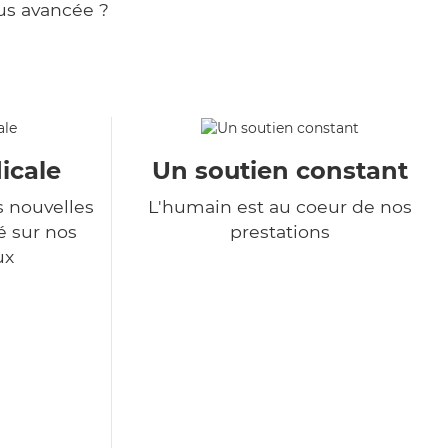
us avancée ?
icale
Un soutien constant
s nouvelles
L'humain est au coeur de nos
é sur nos
prestations
ux