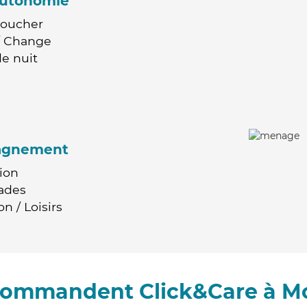
'autonomie
Coucher
 / Change
e nuit
agnement
ion
ades
n / Loisirs
ecommandent Click&Care à 