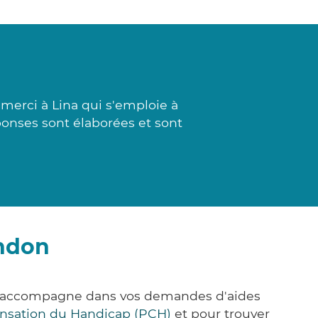
erci à Lina qui s'emploie à
ponses sont élaborées et sont
ondon
us accompagne dans vos demandes d'aides
nsation du Handicap (PCH)
et pour trouver