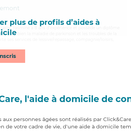
emont
r plus de profils d’aides à
tuelle, Yasmine a 8 ans d'expérience et possède un diplôme
cile
aitrisant bien la maladie de parkinson et les troubles de la
te ses services de lessive/repassage, compagnie/loisirs,
nscris
Care, l'aide à domicile de co
s aux personnes âgées sont réalisés par Click&Ca
 de votre cadre de vie, d'une aide à domicile tem