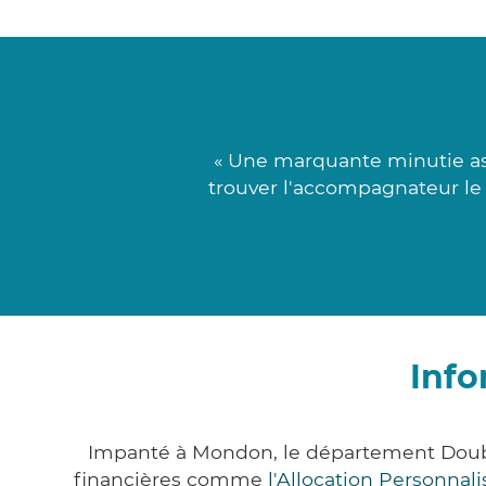
« Une marquante minutie as
trouver l'accompagnateur le 
Info
Impanté à Mondon, le département Doubs
financières comme
l'Allocation Personna