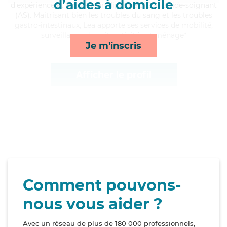
d’aides à domicile
d'expérience et possède un diplôme d'Etat d'aide-soignant
(AS). Maitrisant bien les troubles du sang et les troubles
gastro-intestinaux, Lea apporte ses services de mobilité,
surveillance de nuit, activités et ménage*
Je m'inscris
Afficher le profil
Comment pouvons-
nous vous aider ?
Avec un réseau de plus de 180 000 professionnels,