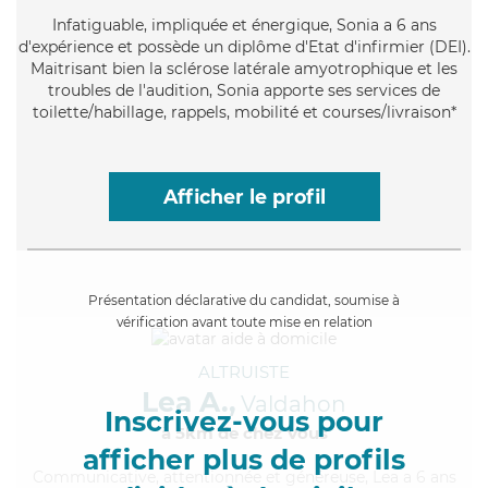
Infatiguable
, impliquée et énergique, Sonia a 6 ans
d'expérience et possède un diplôme d'Etat d'infirmier (DEI).
Maitrisant bien la sclérose latérale amyotrophique et les
troubles de l'audition, Sonia apporte ses services de
toilette/habillage, rappels, mobilité et courses/livraison*
Afficher le profil
Présentation déclarative du candidat, soumise à
vérification avant toute mise en relation
ALTRUISTE
Lea A.,
Valdahon
Inscrivez-vous pour
à 5km de chez Vous
afficher plus de profils
Communicative
, attentionnée et généreuse, Lea a 6 ans