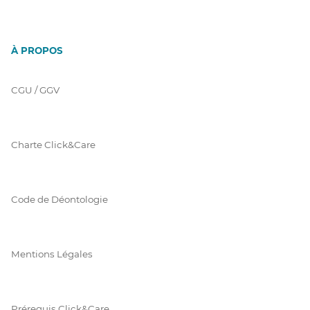
À PROPOS
CGU / GGV
Charte Click&Care
Code de Déontologie
Mentions Légales
Prérequis Click&Care