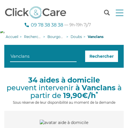
T
o
g
09 78 38 38 38
— 9h-19h 7j/7
g
l
Accueil
Recherche aide à domicile
Bourgogne-Franche-Comté
Doubs
Vanclans
e
n
a
Rechercher
v
i
g
a
34 aides à domicile
t
peuvent intervenir
à Vanclans
à
i
o
*
partir de
19,90€/h
n
Sous réserve de leur disponibilité au moment de la demande