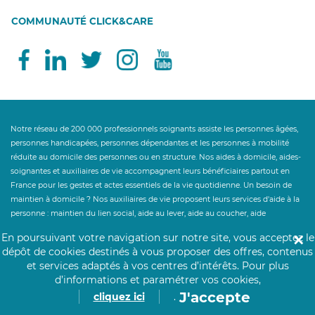
COMMUNAUTÉ CLICK&CARE
Notre réseau de 200 000 professionnels soignants assiste les personnes âgées,
personnes handicapées, personnes dépendantes et les personnes à mobilité
réduite au domicile des personnes ou en structure. Nos aides à domicile, aides-
soignantes et auxiliaires de vie accompagnent leurs bénéficiaires partout en
France pour les gestes et actes essentiels de la vie quotidienne. Un besoin de
maintien à domicile ? Nos auxiliaires de vie proposent leurs services d'aide à la
personne : maintien du lien social, aide au lever, aide au coucher, aide
ménagère, aide à la toilette, aide à l'habillage, préparation des repas, aide à la
En poursuivant votre navigation sur notre site, vous acceptez le
✕
prise des repas, garde de jour et garde de nuit à la personne aidée. Notre service
dépôt de cookies destinés à vous proposer des offres, contenus
d'aide à la personne accompagne le maintien à domicile et le retour à domicile
et services adaptés à vos centres d’intérêts.
Pour plus
après hospitalisation. Click&Care ouvre droit à des aides financières telles que
d’informations et paramétrer vos cookies,
l'Allocation Personnalisée d'Autonomie et au crédit d'impôt des services à la
J'accepte
cliquez ici
.
personne à hauteur de 50%. Un besoin de personnel hospitalier en
établissement ? Click&Care recrute pour vous les soignants et infirmiers les plus