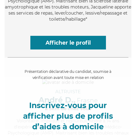
Psychologique (AMP). Maitrisant bien la sclérose latérale
amyotrophique et les troubles moteurs, Jacqueline apporte
ses services de repas, lever/coucher, lessive/repassage et
toilette/habillage*
Afficher le profil
Présentation déclarative du candidat, soumise à
vérification avant toute mise en relation
ALTRUISTE
André D.,
Frasne
Inscrivez-vous pour
à 5km de chez Vous
afficher plus de profils
Volontaire
, impliqué et rigoureux, André a 14 ans
d’aides à domicile
d'expérience et possède un diplôme d'Aide Médico-
Psychologique (AMP). Maitrisant bien les troubles rénaux