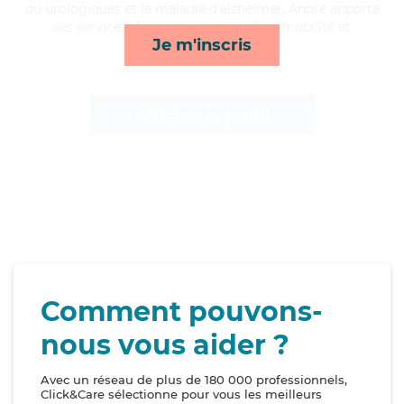
ou urologiques et la maladie d'alzheimer, André apporte
ses services de repas, lever/coucher, mobilité et
Je m'inscris
toilette/habillage*
Afficher le profil
Comment pouvons-
nous vous aider ?
Avec un réseau de plus de 180 000 professionnels,
Click&Care sélectionne pour vous les meilleurs