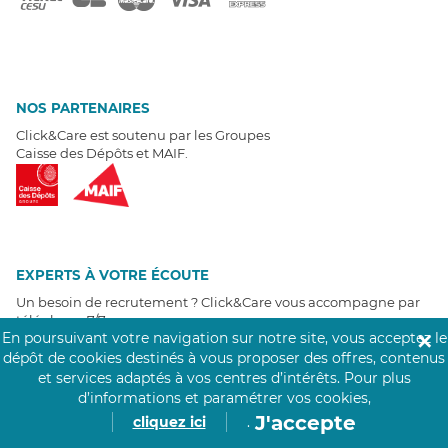
NOS PARTENAIRES
Click&Care est soutenu par les Groupes
Caisse des Dépôts et MAIF.
EXPERTS À VOTRE ÉCOUTE
Un besoin de recrutement ? Click&Care vous accompagne par
téléphone 7/7
.
En poursuivant votre navigation sur notre site, vous acceptez le
Être rappelé aujourd'hui
✕
dépôt de cookies destinés à vous proposer des offres, contenus
et services adaptés à vos centres d’intérêts.
Pour plus
T
É
MOIGNAGES CLIENTS
d’informations et paramétrer vos cookies,
J'accepte
cliquez ici
.
4,6
/5