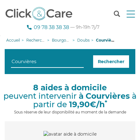
T
o
g
09 78 38 38 38
— 9h-19h 7j/7
g
l
Accueil
Recherche aide à domicile
Bourgogne-Franche-Comté
Doubs
Courvières
e
n
a
Rechercher
v
i
g
a
8 aides à domicile
t
peuvent intervenir
à Courvières
à
i
o
*
partir de
19,90€/h
n
Sous réserve de leur disponibilité au moment de la demande