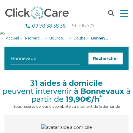
T
o
g
09 78 38 38 38
— 9h-19h 7j/7
g
l
Accueil
Recherche aide à domicile
Bourgogne-Franche-Comté
Doubs
Bonnevaux
e
n
a
Rechercher
v
i
g
a
31 aides à domicile
t
peuvent intervenir
à Bonnevaux
à
i
o
*
partir de
19,90€/h
n
Sous réserve de leur disponibilité au moment de la demande