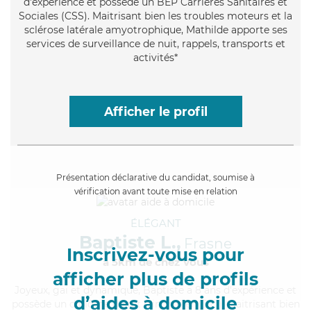
d'expérience et possède un BEP Carrières Sanitaires et
Sociales (CSS). Maitrisant bien les troubles moteurs et la
sclérose latérale amyotrophique, Mathilde apporte ses
services de surveillance de nuit, rappels, transports et
activités*
Afficher le profil
Présentation déclarative du candidat, soumise à
vérification avant toute mise en relation
ÉLÉGANT
Baptiste L.,
Frasne
Inscrivez-vous pour
à 5km de chez Vous
afficher plus de profils
Joyeux
, gai et dynamique, Baptiste a 8 ans d'expérience et
d’aides à domicile
possède un diplôme d'Etat d'infirmier (DEI). Maitrisant bien