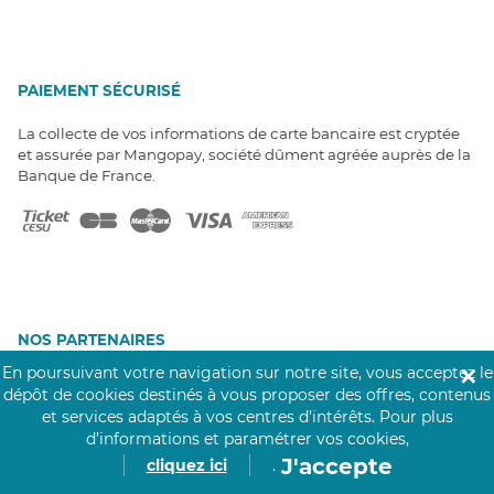
PAIEMENT SÉCURISÉ
La collecte de vos informations de carte bancaire est cryptée
et assurée par Mangopay, société dûment agréée auprès de la
Banque de France.
NOS PARTENAIRES
Click&Care est soutenu par les Groupes
En poursuivant votre navigation sur notre site, vous acceptez le
✕
Caisse des Dépôts et MAIF.
dépôt de cookies destinés à vous proposer des offres, contenus
et services adaptés à vos centres d’intérêts.
Pour plus
d’informations et paramétrer vos cookies,
J'accepte
cliquez ici
.