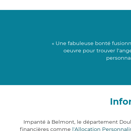
« Une fabuleuse bonté fusionn
oeuvre pour trouver l'ang
personnal
Info
Impanté à Belmont, le département Doub
financières comme
l'Allocation Personna