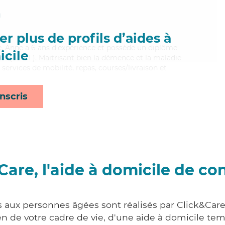
n
r plus de profils d’aides à
le, Anne a 6 ans d'expérience et possède un diplôme
cile
les (ADVF). Maitrisant bien la démence et la maladie
services de mobilité, repas, courses/livraison et
nscris
Care, l'aide à domicile de co
s aux personnes âgées sont réalisés par Click&Car
 de votre cadre de vie, d'une aide à domicile tem