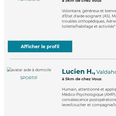
à 5km de chez Vous
Volontaire
, généreux et bienv
d'Etat d'aide-soignant (AS). M
troubles orthopédiques, Adrien
toilette/habillage et activités*
Afficher le profil
Lucien H.,
Valdah
SPORTIF
à 5km de chez Vous
Humain
, attentionné et appli
Médico-Psychologique (AMP). M
convalescence postopératoire,
lever/coucher et compagnie/lo