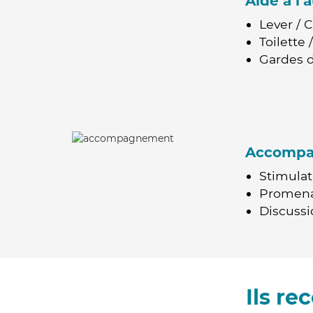
Aide à l
Lever / 
Toilette
Gardes d
Accomp
Stimulat
Promen
Discussio
Ils r