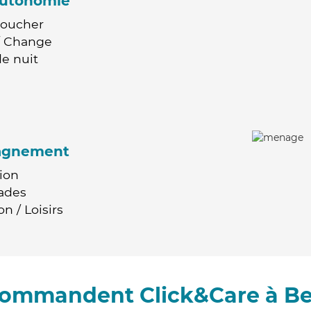
'autonomie
Coucher
 / Change
e nuit
agnement
ion
ades
n / Loisirs
ecommandent Click&Care à B