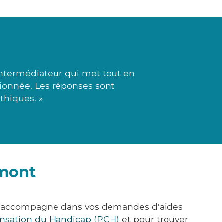
intermédiateur qui met tout en
sionnée. Les réponses sont
thiques. »
lmont
us accompagne dans vos demandes d'aides
nsation du Handicap (PCH)
et pour trouver