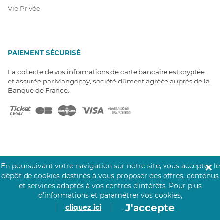
Vie Privée
PAIEMENT SÉCURISÉ
La collecte de vos informations de carte bancaire est cryptée
et assurée par Mangopay, société dûment agréée auprès de la
Banque de France.
NOS PARTENAIRES
En poursuivant votre navigation sur notre site, vous acceptez le
✕
dépôt de cookies destinés à vous proposer des offres, contenus
Click&Care est soutenu par les Groupes
et services adaptés à vos centres d’intérêts.
Pour plus
Caisse des Dépôts et MAIF.
d’informations et paramétrer vos cookies,
J'accepte
cliquez ici
.