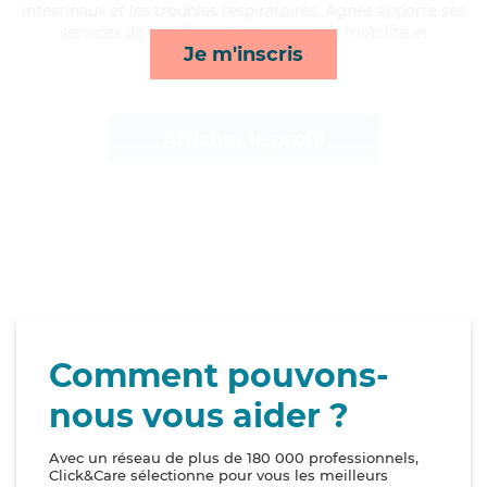
intestinaux et les troubles respiratoires, Agnès apporte ses
services de lever/coucher, transports, mobilité et
Je m'inscris
surveillance de nuit*
Afficher le profil
Comment pouvons-
nous vous aider ?
Avec un réseau de plus de 180 000 professionnels,
Click&Care sélectionne pour vous les meilleurs