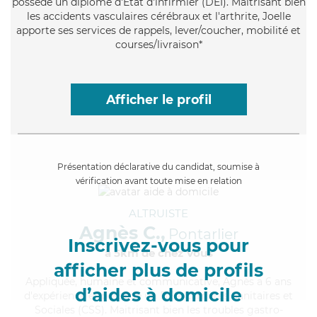
possède un diplôme d'Etat d'infirmier (DEI). Maitrisant bien
les accidents vasculaires cérébraux et l'arthrite, Joelle
apporte ses services de rappels, lever/coucher, mobilité et
courses/livraison*
Afficher le profil
Présentation déclarative du candidat, soumise à
vérification avant toute mise en relation
ALTRUISTE
Agnès C.,
Pontarlier
Inscrivez-vous pour
à 5km de chez Vous
afficher plus de profils
Appliquée
, humaine et communicative, Agnès a 6 ans
d’aides à domicile
d'expérience et possède un BEP Carrières Sanitaires et
Sociales (CSS). Maitrisant bien les troubles gastro-