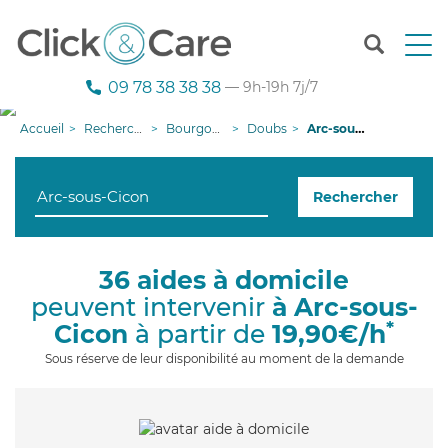
T
o
g
09 78 38 38 38
— 9h-19h 7j/7
g
l
Accueil
Recherche aide à domicile
Bourgogne-Franche-Comté
Doubs
Arc-sous-Cicon
e
n
a
Rechercher
v
i
g
a
36 aides à domicile
t
peuvent intervenir
à Arc-sous-
i
o
*
Cicon
à partir de
19,90€/h
n
Sous réserve de leur disponibilité au moment de la demande