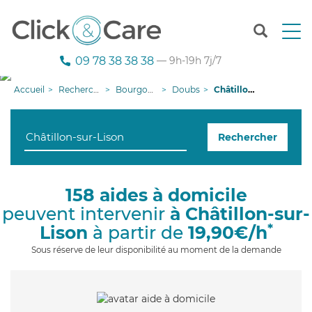
T
o
g
09 78 38 38 38
— 9h-19h 7j/7
g
l
Accueil
Recherche aide à domicile
Bourgogne-Franche-Comté
Doubs
Châtillon-sur-Lison
e
n
a
Rechercher
v
i
g
a
158 aides à domicile
t
peuvent intervenir
à Châtillon-sur-
i
o
*
Lison
à partir de
19,90€/h
n
Sous réserve de leur disponibilité au moment de la demande