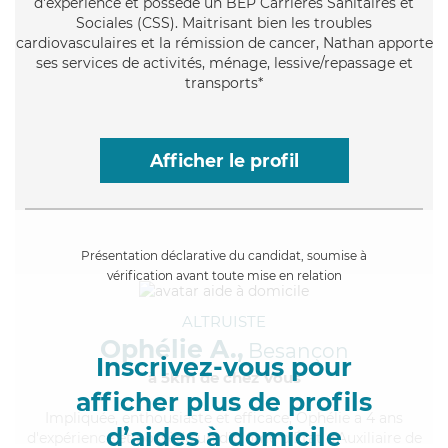
d'expérience et possède un BEP Carrières Sanitaires et
Sociales (CSS). Maitrisant bien les troubles
cardiovasculaires et la rémission de cancer, Nathan apporte
ses services de activités, ménage, lessive/repassage et
transports*
Afficher le profil
Présentation déclarative du candidat, soumise à
vérification avant toute mise en relation
ALTRUISTE
Ophélie A.,
Besançon
Inscrivez-vous pour
à 5km de chez Vous
afficher plus de profils
Impliquée
, enthousiaste et efficace, Ophélie a 4 ans
d’aides à domicile
d'expérience et possède un diplôme d'État d'Auxiliaire de