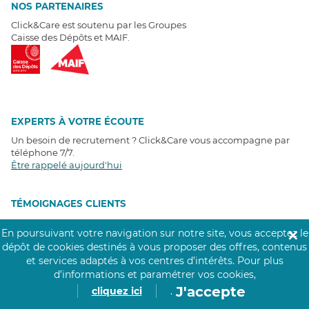
NOS PARTENAIRES
Click&Care est soutenu par les Groupes
Caisse des Dépôts et MAIF.
EXPERTS À VOTRE ÉCOUTE
Un besoin de recrutement ? Click&Care vous accompagne par
téléphone 7/7
.
Être rappelé aujourd'hui
T
É
MOIGNAGES CLIENTS
En poursuivant votre navigation sur notre site, vous acceptez le
✕
4,6
/5
dépôt de cookies destinés à vous proposer des offres, contenus
Avis clients
récoltés sur
Google
et services adaptés à vos centres d’intérêts.
Pour plus
d’informations et paramétrer vos cookies,
J'accepte
cliquez ici
.