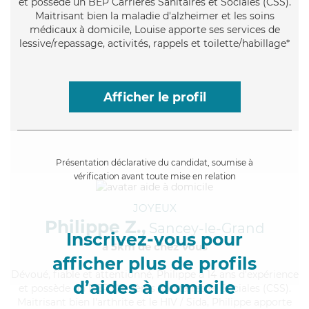
et possède un BEP Carrières Sanitaires et Sociales (CSS).
Maitrisant bien la maladie d'alzheimer et les soins
médicaux à domicile, Louise apporte ses services de
lessive/repassage, activités, rappels et toilette/habillage*
Afficher le profil
Présentation déclarative du candidat, soumise à
vérification avant toute mise en relation
JOYEUX
Philippe Z.,
Sancey-le-Grand
Inscrivez-vous pour
à 5km de chez Vous
afficher plus de profils
Dévoué
, fiable et attentionné, Philippe a 14 ans d'expérience
d’aides à domicile
et possède un BEP Carrières Sanitaires et Sociales (CSS).
Maitrisant bien l'arthrite et le HIV / Sida, Philippe apporte