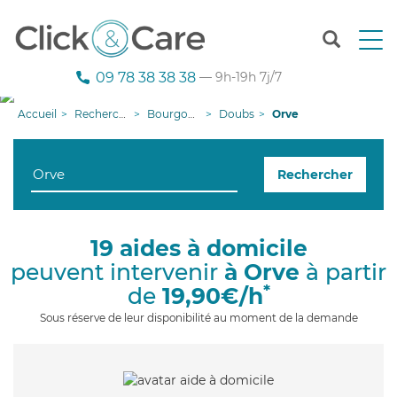
T
o
g
09 78 38 38 38
— 9h-19h 7j/7
g
l
Accueil
Recherche aide à domicile
Bourgogne-Franche-Comté
Doubs
Orve
e
n
a
Rechercher
v
i
g
a
19 aides à domicile
t
peuvent intervenir
à Orve
à partir
i
o
*
de
19,90€/h
n
Sous réserve de leur disponibilité au moment de la demande