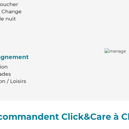
Coucher
 / Change
e nuit
agnement
ion
ades
n / Loisirs
recommandent Click&Care à C