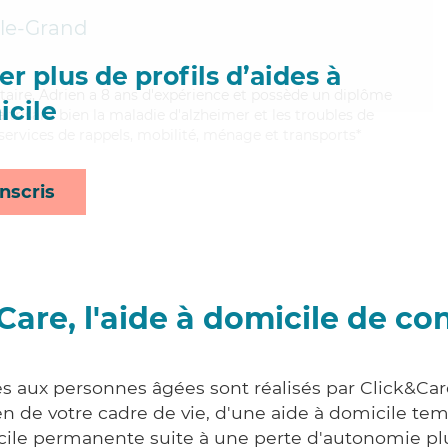
le-Grand
r plus de profils d’aides à
taire, Adrien a 8 ans d'expérience et possède un diplôme
cile
aitrisant bien la maladie d'alzheimer et les troubles de
 services de rappels, mobilité, ménage et transports*
nscris
Care, l'aide à domicile de co
es aux personnes âgées sont réalisés par Click&Car
 de votre cadre de vie, d'une aide à domicile tem
cile permanente suite à une perte d'autonomie pl