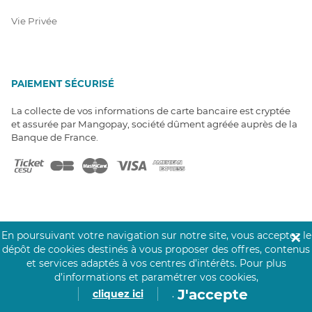
Vie Privée
PAIEMENT SÉCURISÉ
La collecte de vos informations de carte bancaire est cryptée
et assurée par Mangopay, société dûment agréée auprès de la
Banque de France.
En poursuivant votre navigation sur notre site, vous acceptez le
✕
NOS PARTENAIRES
dépôt de cookies destinés à vous proposer des offres, contenus
Click&Care est soutenu par les Groupes
et services adaptés à vos centres d’intérêts.
Pour plus
Caisse des Dépôts et MAIF.
d’informations et paramétrer vos cookies,
J'accepte
cliquez ici
.