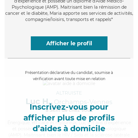
d'expérience et possède un diplôme d'Aide Médico-
Psychologique (AMP). Maitrisant bien la rémission de
cancer et le diabète, Maria apporte ses services de activités,
compagnie/loisirs, transports et rappels*
Afficher le profil
Présentation déclarative du candidat, soumise à
vérification avant toute mise en relation
ALTRUISTE
Luc H.,
Orchamps-Vennes
Inscrivez-vous pour
à 5km de chez Vous
afficher plus de profils
Énergique
, efficace et rigoureux, Luc a 11 ans d'expérience
d’aides à domicile
et possède un diplôme d'Aide Médico-Psychologique
(AMP). Maitrisant bien le HIV / Sida et la sclérose latérale