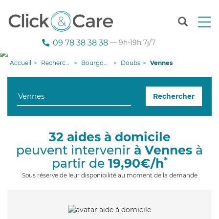
T
o
g
09 78 38 38 38
— 9h-19h 7j/7
g
l
Accueil
Recherche aide à domicile
Bourgogne-Franche-Comté
Doubs
Vennes
e
n
a
Rechercher
v
i
g
a
32 aides à domicile
t
peuvent intervenir
à Vennes
à
i
o
*
partir de
19,90€/h
n
Sous réserve de leur disponibilité au moment de la demande