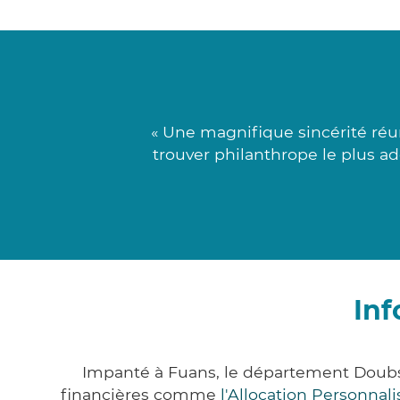
« Une magnifique sincérité réun
trouver philanthrope le plus a
Inf
Impanté à Fuans, le département Doubs
financières comme
l'Allocation Personna