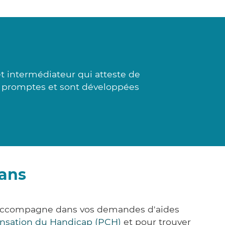
et intermédiateur qui atteste de
nt promptes et sont développées
uans
s accompagne dans vos demandes d'aides
nsation du Handicap (PCH)
et pour trouver