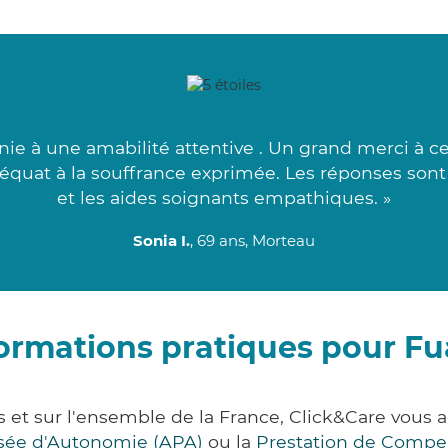
ie à une amabilité attentive . Un grand merci à c
déquat à la souffrance exprimée. Les réponses so
et les aides soignants empathiques. »
Sonia I.
, 69 ans, Morteau
ormations pratiques pour F
 et sur l'ensemble de la France, Click&Care vou
lisée d'Autonomie (APA)
ou la
Prestation de Compe