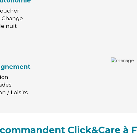
'autonomie
Coucher
 / Change
e nuit
agnement
ion
ades
n / Loisirs
recommandent Click&Care à 