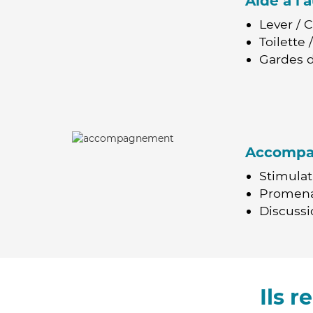
Aide à l
Lever / 
Toilette
Gardes d
Accomp
Stimulat
Promen
Discussio
Ils 