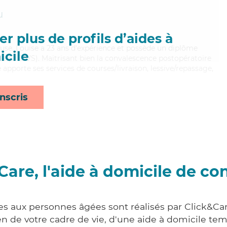
u
r plus de profils d’aides à
euse, Louise a 23 ans d'expérience et possède un diplôme
cile
iale (DEAVS). Maitrisant bien la convalescence postopératoire
e apporte ses services de courses/livraison, lessive/repassage,
nscris
Care, l'aide à domicile de co
es aux personnes âgées sont réalisés par Click&Ca
 de votre cadre de vie, d'une aide à domicile tem