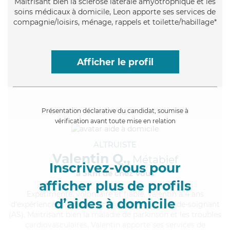
Maitrisant bien la sclérose latérale amyotrophique et les
soins médicaux à domicile, Leon apporte ses services de
compagnie/loisirs, ménage, rappels et toilette/habillage*
Afficher le profil
Présentation déclarative du candidat, soumise à
vérification avant toute mise en relation
ALTRUISTE
Valentin Q.,
Métabief
Inscrivez-vous pour
à 5km de chez Vous
afficher plus de profils
Expérimenté
, volontaire et fiable, Valentin a 4 ans
d’aides à domicile
d'expérience et possède un diplôme d'Etat d'aide-soignant
(AS). Maitrisant bien la maladie de parkinson et les troubles
cardiovasculaires, Valentin apporte ses services de