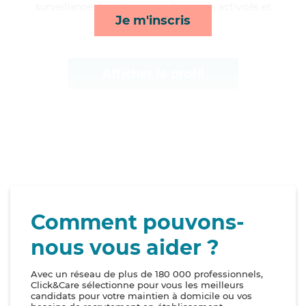
surveillance de nuit, courses/livraison, activités et
Je m'inscris
compagnie/loisirs*
Afficher le profil
Comment pouvons-
nous vous aider ?
Avec un réseau de plus de 180 000 professionnels,
Click&Care sélectionne pour vous les meilleurs
candidats pour votre maintien à domicile ou vos