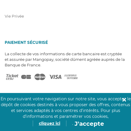
Vie Privée
PAIEMENT SÉCURISÉ
La collecte de vos informations de carte bancaire est cryptée
et assurée par Mangopay, société dûment agréée auprès de la
Banque de France.
En poursuivant votre navigation sur notre site, vous acceptez le
✕
dépôt de cookies destinés à vous proposer des offres, contenus
NOS PARTENAIRES
et services adaptés à vos centres d’intérêts.
Pour plus
d’informations et paramétrer vos cookies,
Click&Care est soutenu par les Groupes
Caisse des Dépôts et MAIF.
J'accepte
cliquez ici
.