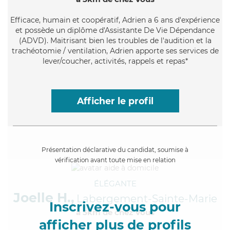
Efficace
, humain et coopératif, Adrien a 6 ans d'expérience
et possède un diplôme d'Assistante De Vie Dépendance
(ADVD). Maitrisant bien les troubles de l'audition et la
trachéotomie / ventilation, Adrien apporte ses services de
lever/coucher, activités, rappels et repas*
Afficher le profil
Présentation déclarative du candidat, soumise à
vérification avant toute mise en relation
ÉLÉGANTE
Joelle H.,
Labergement-Sainte-Marie
Inscrivez-vous pour
à 5km de chez Vous
afficher plus de profils