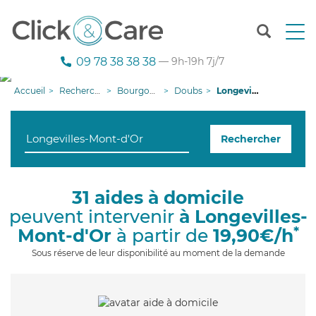
T
o
g
09 78 38 38 38
— 9h-19h 7j/7
g
l
Accueil
Recherche aide à domicile
Bourgogne-Franche-Comté
Doubs
Longevilles-Mont-d'Or
e
n
a
Rechercher
v
i
g
a
31 aides à domicile
t
peuvent intervenir
à Longevilles-
i
o
*
Mont-d'Or
à partir de
19,90€/h
n
Sous réserve de leur disponibilité au moment de la demande