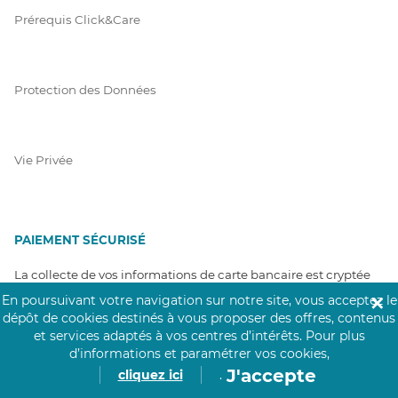
Prérequis Click&Care
Protection des Données
Vie Privée
PAIEMENT SÉCURISÉ
La collecte de vos informations de carte bancaire est cryptée
et assurée par Mangopay, société dûment agréée auprès de la
En poursuivant votre navigation sur notre site, vous acceptez le
✕
Banque de France.
dépôt de cookies destinés à vous proposer des offres, contenus
et services adaptés à vos centres d’intérêts.
Pour plus
d’informations et paramétrer vos cookies,
J'accepte
cliquez ici
.