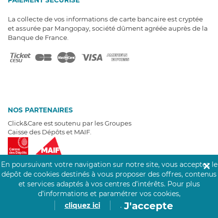
La collecte de vos informations de carte bancaire est cryptée
et assurée par Mangopay, société dûment agréée auprès de la
Banque de France.
NOS PARTENAIRES
Click&Care est soutenu par les Groupes
Caisse des Dépôts et MAIF.
En poursuivant votre navigation sur notre site, vous acceptez le
✕
dépôt de cookies destinés à vous proposer des offres, contenus
et services adaptés à vos centres d’intérêts.
Pour plus
EXPERTS À VOTRE ÉCOUTE
d’informations et paramétrer vos cookies,
J'accepte
Un besoin de recrutement ? Click&Care vous accompagne par
cliquez ici
.
téléphone 7/7
.