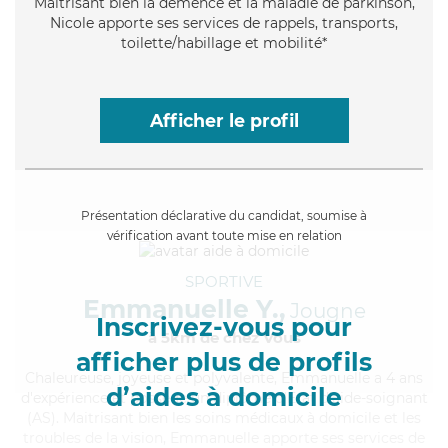
Maitrisant bien la démence et la maladie de parkinson,
Nicole apporte ses services de rappels, transports,
toilette/habillage et mobilité*
Afficher le profil
Présentation déclarative du candidat, soumise à
vérification avant toute mise en relation
SPORTIVE
Emmanuelle Y.,
Jougne
Inscrivez-vous pour
à 5km de chez Vous
afficher plus de profils
Chaleureuse
, joyeuse et polyvalente, Emmanuelle a 4 ans
d’aides à domicile
d'expérience et possède un diplôme d'Etat d'aide-soignant
(AS). Maitrisant bien les soins médicaux à domicile et les
troubles de la vision, Emmanuelle apporte ses services de