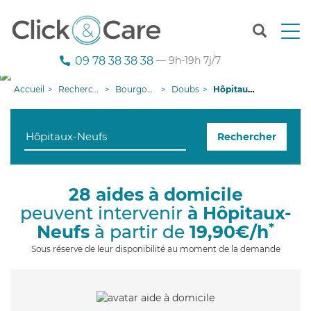
T
o
g
09 78 38 38 38
— 9h-19h 7j/7
g
l
Accueil
Recherche aide à domicile
Bourgogne-Franche-Comté
Doubs
Hôpitaux-Neufs
e
n
a
Rechercher
v
i
g
a
28 aides à domicile
t
peuvent intervenir
à Hôpitaux-
i
o
*
Neufs
à partir de
19,90€/h
n
Sous réserve de leur disponibilité au moment de la demande