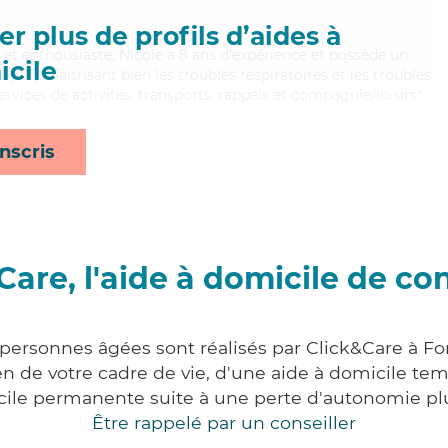
r plus de profils d’aides à
et enthousiaste, Nicole a 8 ans d'expérience et possède un
cile
(AS). Maitrisant bien les troubles respiratoires et les troubles
rvices de activités, transports, rappels et compagnie/loisirs*
nscris
Care, l'aide à domicile de co
 personnes âgées sont réalisés par Click&Care à F
 de votre cadre de vie, d'une aide à domicile tem
cile permanente suite à une perte d'autonomie pl
Être rappelé par un conseiller