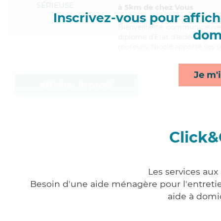
SÉRIEUSE
à 5km de chez Vous
Inscrivez-vous pour affiche
Bienveillante
, communicative 
domi
diplôme d'Etat d'aide-soignant 
moteurs, Nicole apporte ses se
Je m'i
Afficher le profil
Click&
Les services aux
Besoin d'une aide ménagère pour l'entretien
aide à domi