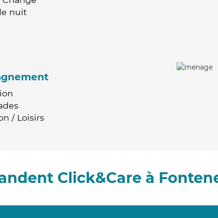
e nuit
agnement
ion
ades
n / Loisirs
andent Click&Care à Fonten