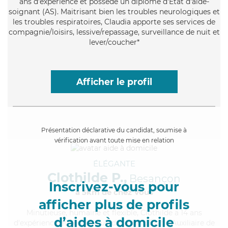
ans d'expérience et possède un diplôme d'Etat d'aide-
soignant (AS). Maitrisant bien les troubles neurologiques et
les troubles respiratoires, Claudia apporte ses services de
compagnie/loisirs, lessive/repassage, surveillance de nuit et
lever/coucher*
Afficher le profil
Présentation déclarative du candidat, soumise à
vérification avant toute mise en relation
ÉLÉGANTE
Clothilde P.,
Besançon
Inscrivez-vous pour
à 5km de chez Vous
afficher plus de profils
Minutieuse
, humaine et flexible, Clothilde a 14 ans
d’aides à domicile
d'expérience et possède un diplôme d'État d'Auxiliaire de