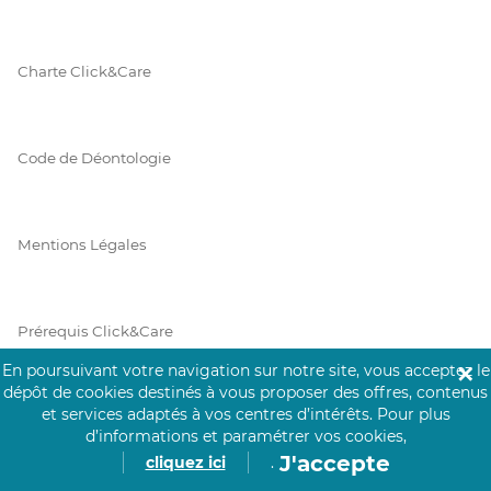
Charte Click&Care
Code de Déontologie
Mentions Légales
Prérequis Click&Care
En poursuivant votre navigation sur notre site, vous acceptez le
✕
dépôt de cookies destinés à vous proposer des offres, contenus
et services adaptés à vos centres d’intérêts.
Pour plus
Protection des Données
d’informations et paramétrer vos cookies,
J'accepte
cliquez ici
.