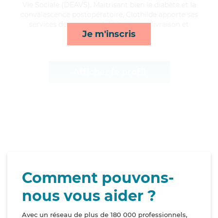
Vie Sociale (DEAVS). Maitrisant bien le diabète et la
convalescence postopératoire, Clothilde apporte ses
services de repas, mobilité, courses/livraison et
Je m'inscris
toilette/habillage*
Afficher le profil
Comment pouvons-
nous vous aider ?
Avec un réseau de plus de 180 000 professionnels,