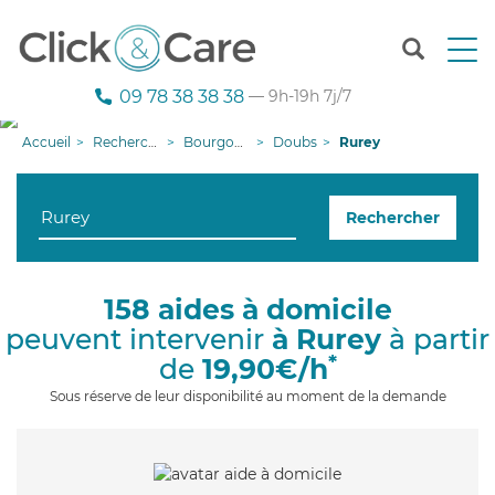
T
o
g
09 78 38 38 38
— 9h-19h 7j/7
g
l
Accueil
Recherche aide à domicile
Bourgogne-Franche-Comté
Doubs
Rurey
e
n
a
Rechercher
v
i
g
a
158 aides à domicile
t
peuvent intervenir
à Rurey
à partir
i
o
*
de
19,90€/h
n
Sous réserve de leur disponibilité au moment de la demande