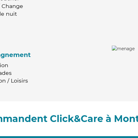
 / Change
e nuit
agnement
ion
ades
n / Loisirs
ommandent Click&Care à Mo