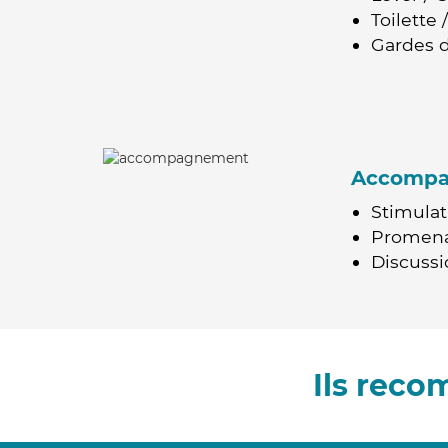
Toilette
Gardes d
Accomp
Stimulat
Promen
Discussio
Ils rec