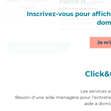
Pierre H.,
Levier
SPORTIF
à 5km de chez Vous
Inscrivez-vous pour affiche
Appliqué
, polyvalent et joyeu
domi
d'aide-soignant (AS). Maitrisan
services de mobilité, repas, ac
Je m'i
Afficher le profil
Click&
Les services 
Besoin d'une aide ménagère pour l'entretien
aide à domi