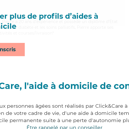
r plus de profils d’aides à
x, Pierre a 20 ans d'expérience et possède un diplôme d'Etat
cile
t bien le diabète et les soins palliatifs, Pierre apporte ses
tivités et courses/livraison*
nscris
Care, l'aide à domicile de co
aux personnes âgées sont réalisés par Click&Care
 de votre cadre de vie, d'une aide à domicile tem
cile permanente suite à une perte d'autonomie pl
Être rappelé par un conseiller