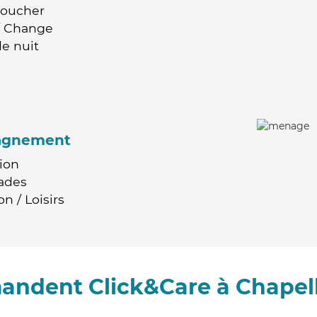
Coucher
 / Change
e nuit
agnement
ion
ades
n / Loisirs
andent Click&Care à Chapel