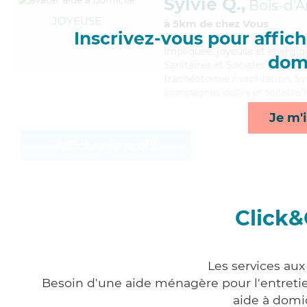
Sylvie Q.,
Bois-d'
JOYEUSE
à 5km de chez Vous
Inscrivez-vous pour affiche
Impliquée
, joyeuse et énergiq
domi
Sanitaires et Sociales (CSS). 
trachéotomie / ventilation, Sy
compagnie/loisirs et toilette/
Je m'i
Afficher le profil
Click&
Les services aux
Besoin d'une aide ménagère pour l'entretien
aide à domi