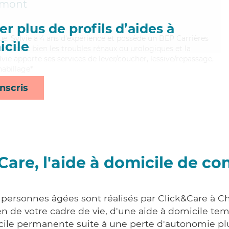
Amont
r plus de profils d’aides à
ue, Sylvie a 4 ans d'expérience et possède un BEP Carrières
cile
Maitrisant bien les troubles rénaux ou urologiques et la
lvie apporte ses services de lever/coucher, lessive/repassage,
habillage*
nscris
Care, l'aide à domicile de co
 personnes âgées sont réalisés par Click&Care à C
 de votre cadre de vie, d'une aide à domicile tem
cile permanente suite à une perte d'autonomie pl