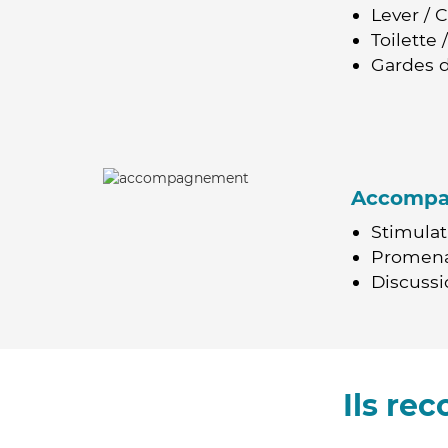
Lever / 
Toilette
Gardes d
Accomp
Stimulat
Promen
Discussio
Ils re