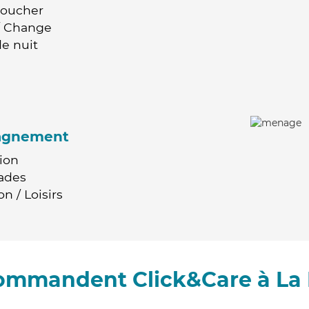
Coucher
 / Change
e nuit
agnement
ion
ades
n / Loisirs
commandent Click&Care à La