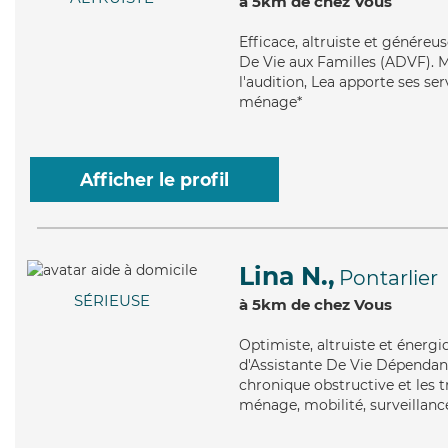
à 5km de chez Vous
Efficace
, altruiste et généreu
De Vie aux Familles (ADVF). Ma
l'audition, Lea apporte ses ser
ménage*
Afficher le profil
Lina N.,
Pontarlier
SÉRIEUSE
à 5km de chez Vous
Optimiste
, altruiste et énerg
d'Assistante De Vie Dépenda
chronique obstructive et les t
ménage, mobilité, surveillance