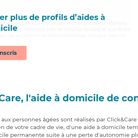
r plus de profils d’aides à
ttentionnée, Lea a 20 ans d'expérience et possède un diplôme
cile
es (ADVF). Maitrisant bien les troubles du sang et la sclérose
pporte ses services de lessive/repassage, ménage, repas et
nscris
Care, l'aide à domicile de co
s aux personnes âgées sont réalisés par Click&Care 
 de votre cadre de vie, d'une aide à domicile tem
cile permanente suite à une perte d'autonomie pl