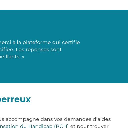
rci à la plateforme qui certifie
cifiée. Les réponses sont
illants. »
perreux
vous accompagne dans vos demandes d'aides
nsation du Handicap (PCH)
et pour trouver