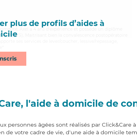
r plus de profils d’aides à
périmenté, Axel a 4 ans d'expérience et possède un diplôme
cile
iale (DEAVS). Maitrisant bien la convalescence postopératoire
apporte ses services de lever/coucher, lessive/repassage,
e*
nscris
Care, l'aide à domicile de co
aux personnes âgées sont réalisés par Click&Care 
 de votre cadre de vie, d'une aide à domicile tem