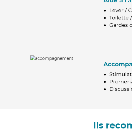
Aide à l
Lever / 
Toilette
Gardes d
Accomp
Stimulat
Promen
Discussio
Ils rec