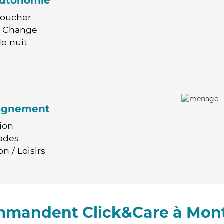
'autonomie
Coucher
 / Change
e nuit
agnement
ion
ades
n / Loisirs
ommandent Click&Care à Mon