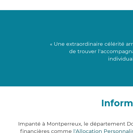
« Une extraordinaire célérité a
de trouver l'accompagnat
individua
Inform
Impanté à Montperreux, le département Do
financières comme
l'Allocation Personna