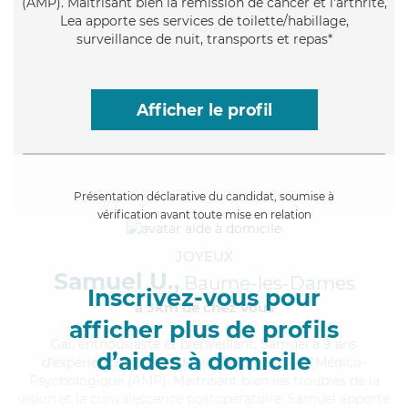
(AMP). Maitrisant bien la rémission de cancer et l'arthrite,
Lea apporte ses services de toilette/habillage,
surveillance de nuit, transports et repas*
Afficher le profil
Présentation déclarative du candidat, soumise à
vérification avant toute mise en relation
JOYEUX
Samuel U.,
Baume-les-Dames
Inscrivez-vous pour
à 5km de chez Vous
afficher plus de profils
Gai
, enthousiaste et bienveillant, Samuel a 9 ans
d’aides à domicile
d'expérience et possède un diplôme d'Aide Médico-
Psychologique (AMP). Maitrisant bien les troubles de la
vision et la convalescence postopératoire, Samuel apporte