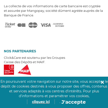
La collecte de vos informations de carte bancaire est cryptée
et assurée par Mangopay, société dûment agréée auprès de la
Banque de France.
NOS PARTENAIRES
Click&Care est soutenu par les Groupes
Caisse des Dépôts et MAIF.
En poursuivant votre navigation sur notre site, vous acceptez le
✕
dépôt de cookies destinés à vous proposer des offres, contenus
et services adaptés à vos centres d’intérêts.
Pour plus
EXPERTS À VOTRE ÉCOUTE
d’informations et paramétrer vos cookies,
Un besoin de recrutement ? Click&Care vous accompagne par
J'accepte
cliquez ici
.
téléphone 7/7
.
Être rappelé aujourd'hui