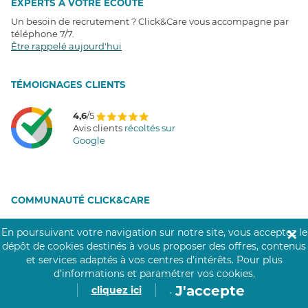
EXPERTS À VOTRE ÉCOUTE
Un besoin de recrutement ? Click&Care vous accompagne par
téléphone 7/7
.
Être rappelé aujourd'hui
T
É
MOIGNAGES CLIENTS
4,6
/5
Avis clients
récoltés sur
Google
COMMUNAUTÉ CLICK&CARE
En poursuivant votre navigation sur notre site, vous acceptez le
✕
dépôt de cookies destinés à vous proposer des offres, contenus
et services adaptés à vos centres d’intérêts.
Pour plus
d’informations et paramétrer vos cookies,
J'accepte
cliquez ici
.
Notre réseau de 200 000 professionnels soignants assiste les personnes âgées,