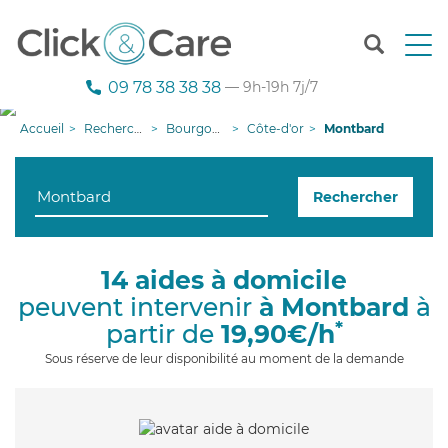
T
o
g
09 78 38 38 38
— 9h-19h 7j/7
g
l
Accueil
Recherche aide à domicile
Bourgogne-Franche-Comté
Côte-d'or
Montbard
e
n
a
Rechercher
v
i
g
a
14 aides à domicile
t
peuvent intervenir
à Montbard
à
i
o
*
partir de
19,90€/h
n
Sous réserve de leur disponibilité au moment de la demande