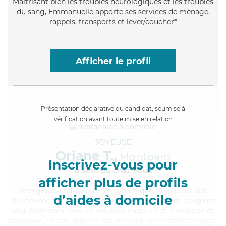
Maitrisant bien les troubles neurologiques et les troubles
du sang, Emmanuelle apporte ses services de ménage,
rappels, transports et lever/coucher*
Afficher le profil
Présentation déclarative du candidat, soumise à
vérification avant toute mise en relation
JOYEUSE
Oriane T.,
Montbard
Inscrivez-vous pour
à 5km de chez Vous
afficher plus de profils
Énergique
, chaleureuse et dynamique, Oriane a 7 ans
d’aides à domicile
d'expérience et possède un diplôme d'Etat d'aide-soignant
(AS). Maitrisant bien les troubles moteurs et la maladie de
parkinson, Oriane apporte ses services de toilette/habillage,