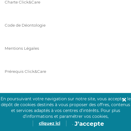
Charte Click&Care
Code de Déontologie
Mentions Légales
Prérequis Click&Care
Protection des Données
En poursuivant votre navigation sur notre site, vous acceptez le
✕
dépôt de cookies destinés à vous proposer des offres, contenus
et services adaptés à vos centres d’intérêts.
Pour plus
d’informations et paramétrer vos cookies,
Vie Privée
J'accepte
cliquez ici
.