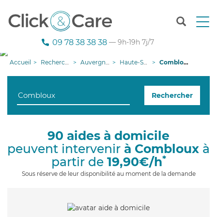
T
o
g
09 78 38 38 38
— 9h-19h 7j/7
g
l
Accueil
Recherche aide à domicile
Auvergne-Rhône-Alpes
Haute-Savoie
Combloux
e
n
a
Rechercher
v
i
g
a
90 aides à domicile
t
peuvent intervenir
à Combloux
à
i
o
*
partir de
19,90€/h
n
Sous réserve de leur disponibilité au moment de la demande