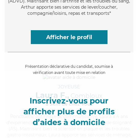
(ADVD). Maitrisant bien l'arthrite et les troubles du sang,
Arthur apporte ses services de lever/coucher,
compagnie/loisirs, repas et transports*
Afficher le profil
Présentation déclarative du candidat, soumise à
vérification avant toute mise en relation
JOYEUSE
Laura F.,
Combloux
Inscrivez-vous pour
à 5km de chez Vous
afficher plus de profils
Ponctuelle
, optimiste et communicative, Laura a 4 ans
d’aides à domicile
d'expérience et possède un diplôme d'Etat d'aide-soignant
(AS). Maitrisant bien la sclérose en plaque et les troubles
gastro-intestinaux, Laura apporte ses services de ménage,