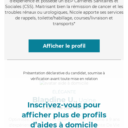
d'expérience et possède un BEP Carrières Sanitaires et
Sociales (CSS). Maitrisant bien la rémission de cancer et les
troubles rénaux ou urologiques, Nicole apporte ses services
de rappels, toilette/habillage, courses/livraison et
transports*
Afficher le profil
Présentation déclarative du candidat, soumise à
vérification avant toute mise en relation
ÉLÉGANTE
Blandine U.,
Ugine
Inscrivez-vous pour
à 5km de chez Vous
afficher plus de profils
Optimiste
, énergique et expérimentée, Blandine a 9 ans
d’aides à domicile
d'expérience et possède un diplôme d'Assistante De Vie