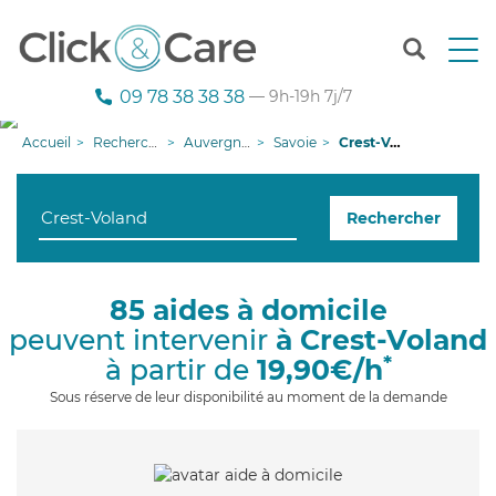
T
o
g
09 78 38 38 38
— 9h-19h 7j/7
g
l
Accueil
Recherche aide à domicile
Auvergne-Rhône-Alpes
Savoie
Crest-Voland
e
n
a
Rechercher
v
i
g
a
85 aides à domicile
t
peuvent intervenir
à Crest-Voland
i
o
*
à partir de
19,90€/h
n
Sous réserve de leur disponibilité au moment de la demande