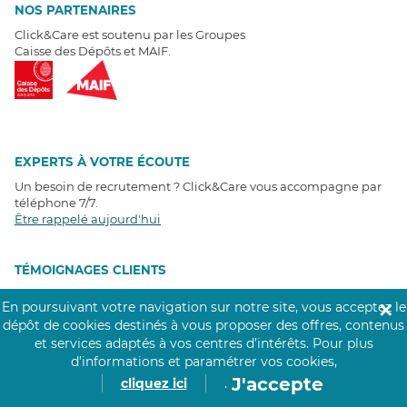
NOS PARTENAIRES
Click&Care est soutenu par les Groupes
Caisse des Dépôts et MAIF.
EXPERTS À VOTRE ÉCOUTE
Un besoin de recrutement ? Click&Care vous accompagne par
téléphone 7/7
.
Être rappelé aujourd'hui
T
É
MOIGNAGES CLIENTS
En poursuivant votre navigation sur notre site, vous acceptez le
✕
4,6
/5
dépôt de cookies destinés à vous proposer des offres, contenus
Avis clients
récoltés sur
et services adaptés à vos centres d’intérêts.
Pour plus
Google
d’informations et paramétrer vos cookies,
J'accepte
cliquez ici
.