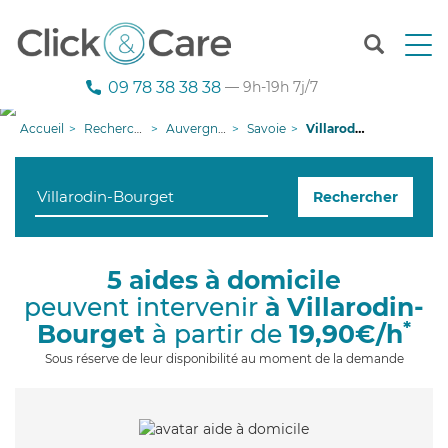
T
o
g
09 78 38 38 38
— 9h-19h 7j/7
g
l
Accueil
Recherche aide à domicile
Auvergne-Rhône-Alpes
Savoie
Villarodin-Bourget
e
n
a
Rechercher
v
i
g
a
5 aides à domicile
t
peuvent intervenir
à Villarodin-
i
o
*
Bourget
à partir de
19,90€/h
n
Sous réserve de leur disponibilité au moment de la demande