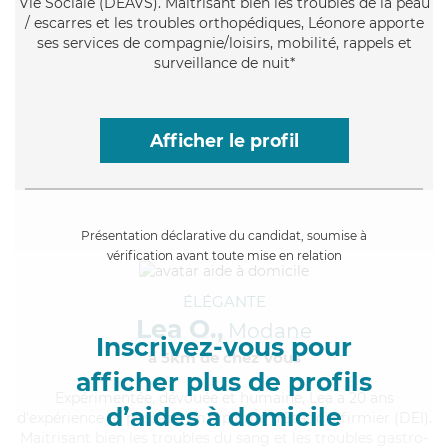
Vie Sociale (DEAVS). Maitrisant bien les troubles de la peau
/ escarres et les troubles orthopédiques, Léonore apporte
ses services de compagnie/loisirs, mobilité, rappels et
surveillance de nuit*
Afficher le profil
Présentation déclarative du candidat, soumise à
vérification avant toute mise en relation
ÉLÉGANTE
Lea O.,
Modane
Inscrivez-vous pour
à 5km de chez Vous
afficher plus de profils
Expérimentée
, dévouée et humaine, Lea a 20 ans
d’aides à domicile
d'expérience et possède un diplôme d'Etat d'infirmier (DEI).
Maitrisant bien les troubles du sang et les troubles gastro-