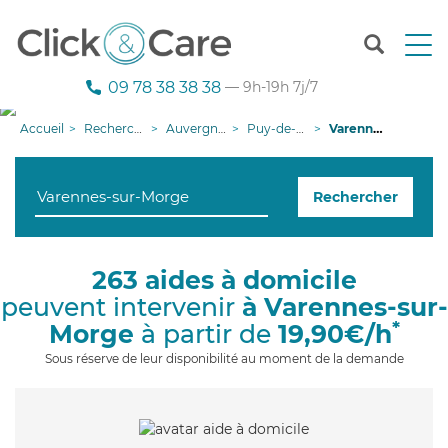
T
o
g
09 78 38 38 38
— 9h-19h 7j/7
g
l
Accueil
Recherche aide à domicile
Auvergne-Rhône-Alpes
Puy-de-Dôme
Varennes-sur-Morge
e
n
a
Rechercher
v
i
g
a
263 aides à domicile
t
peuvent intervenir
à Varennes-sur-
i
o
*
Morge
à partir de
19,90€/h
n
Sous réserve de leur disponibilité au moment de la demande