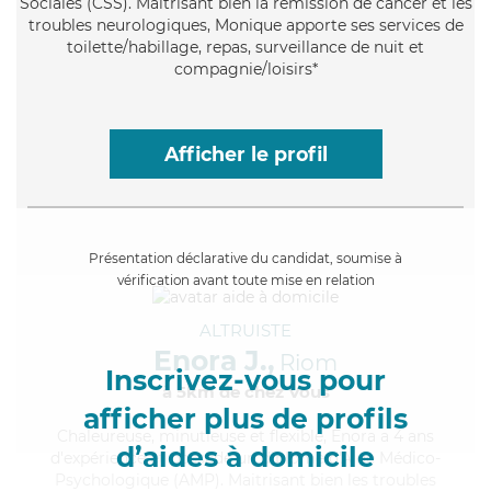
Sociales (CSS). Maitrisant bien la rémission de cancer et les
troubles neurologiques, Monique apporte ses services de
toilette/habillage, repas, surveillance de nuit et
compagnie/loisirs*
Afficher le profil
Présentation déclarative du candidat, soumise à
vérification avant toute mise en relation
ALTRUISTE
Enora J.,
Riom
Inscrivez-vous pour
à 5km de chez Vous
afficher plus de profils
Chaleureuse
, minutieuse et flexible, Enora a 4 ans
d’aides à domicile
d'expérience et possède un diplôme d'Aide Médico-
Psychologique (AMP). Maitrisant bien les troubles