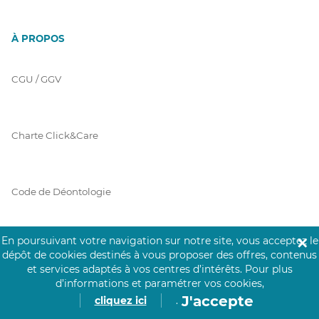
À PROPOS
CGU / GGV
Charte Click&Care
Code de Déontologie
En poursuivant votre navigation sur notre site, vous acceptez le
✕
Mentions Légales
dépôt de cookies destinés à vous proposer des offres, contenus
et services adaptés à vos centres d’intérêts.
Pour plus
d’informations et paramétrer vos cookies,
J'accepte
cliquez ici
.
Prérequis Click&Care