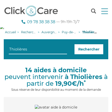
T
o
g
09 78 38 38 38
— 9h-19h 7j/7
g
l
Accueil
Recherche aide à domicile
Auvergne-Rhône-Alpes
Puy-de-Dôme
Thiolières
e
n
a
Rechercher
v
i
g
a
14 aides à domicile
t
peuvent intervenir
à Thiolières
à
i
o
*
partir de
19,90€/h
n
Sous réserve de leur disponibilité au moment de la demande