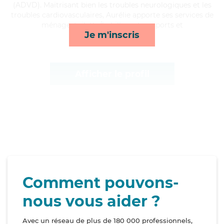
(ADVD). Maitrisant bien les troubles neurologiques et les
troubles cardiovasculaires, Aurélie apporte ses services de
ménage, toilette/habillage, transports et
Je m'inscris
surveillance de nuit*
Afficher le profil
Comment pouvons-
nous vous aider ?
Avec un réseau de plus de 180 000 professionnels,