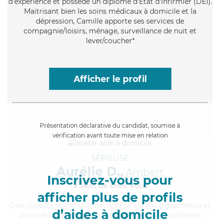
d'expérience et possède un diplôme d'Etat d'infirmier (DEI).
Maitrisant bien les soins médicaux à domicile et la
dépression, Camille apporte ses services de
compagnie/loisirs, ménage, surveillance de nuit et
lever/coucher*
Afficher le profil
Présentation déclarative du candidat, soumise à
vérification avant toute mise en relation
SÉRIEUSE
Aurélie D.,
Ambert
Inscrivez-vous pour
à 5km de chez Vous
afficher plus de profils
Gaie
, joyeuse et minutieuse, Aurélie a 9 ans d'expérience et
d’aides à domicile
possède un diplôme d'Assistante De Vie Dépendance