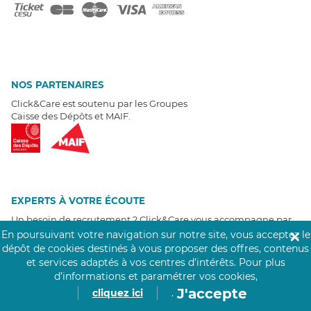
NOS PARTENAIRES
Click&Care est soutenu par les Groupes
Caisse des Dépôts et MAIF.
EXPERTS À VOTRE ÉCOUTE
Un besoin de recrutement ? Click&Care vous accompagne par
téléphone 7/7
.
En poursuivant votre navigation sur notre site, vous acceptez le
✕
Être rappelé aujourd'hui
dépôt de cookies destinés à vous proposer des offres, contenus
et services adaptés à vos centres d’intérêts.
Pour plus
d’informations et paramétrer vos cookies,
T
É
MOIGNAGES CLIENTS
J'accepte
cliquez ici
.