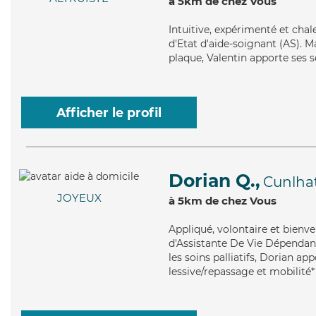
à 5km de chez Vous
Intuitive
, expérimenté et chal
d'Etat d'aide-soignant (AS). Ma
plaque, Valentin apporte ses se
Afficher le profil
Dorian Q.,
Cunlha
JOYEUX
à 5km de chez Vous
Appliqué
, volontaire et bienv
d'Assistante De Vie Dépendanc
les soins palliatifs, Dorian app
lessive/repassage et mobilité*