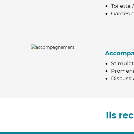
Toilette
Gardes d
Accomp
Stimulat
Promen
Discussio
Ils r