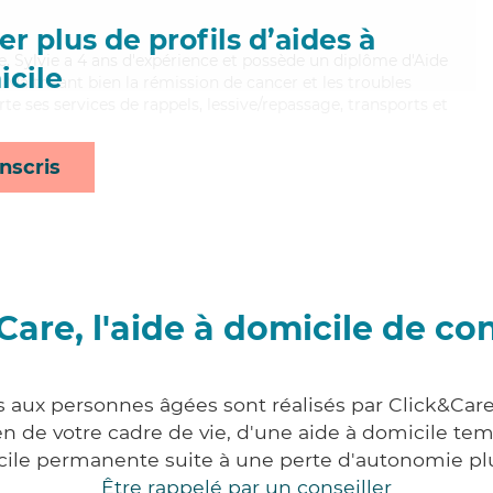
r plus de profils d’aides à
e, Sylvie a 4 ans d'expérience et possède un diplôme d'Aide
cile
aitrisant bien la rémission de cancer et les troubles
rte ses services de rappels, lessive/repassage, transports et
nscris
Care, l'aide à domicile de co
s aux personnes âgées sont réalisés par Click&Care
 de votre cadre de vie, d'une aide à domicile tem
cile permanente suite à une perte d'autonomie pl
Être rappelé par un conseiller