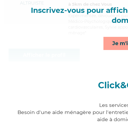
ALTRUISTE
à 5km de chez Vous
Inscrivez-vous pour affiche
Expérimentée
, dévouée et gai
domi
Médico-Psychologique (AMP). M
cardiovasculaires, Sylvie appo
ménage*
Je m'i
Afficher le profil
Click&
Les service
Besoin d'une aide ménagère pour l'entretien
aide à domi