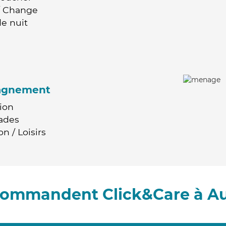
 / Change
e nuit
agnement
ion
ades
n / Loisirs
ecommandent Click&Care à Au