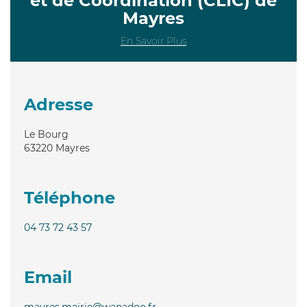
et de Coordination (CLIC) de
Mayres
En Savoir Plus
Adresse
Le Bourg
63220
Mayres
Téléphone
04 73 72 43 57
Email
mayres.mairie@wanadoo.fr