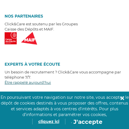
NOS PARTENAIRES
Click&Care est soutenu par les Groupes
Caisse des Dépôts et MAIF.
EXPERTS À VOTRE ÉCOUTE
Un besoin de recrutement ? Click&Care vous accompagne par
téléphone 7/7
.
Être rappelé aujourd'hui
En poursuivant votre navigation sur notre site, vous acceptez le
✕
T
É
MOIGNAGES CLIENTS
dépôt de cookies destinés à vous proposer des offres, contenus
et services adaptés à vos centres d’intérêts.
Pour plus
4,6
/5
d’informations et paramétrer vos cookies,
Avis clients
récoltés sur
J'accepte
cliquez ici
.
Google