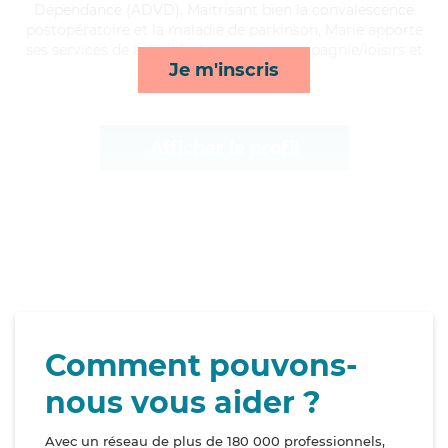
Dépendance (ADVD). Maitrisant bien la convalescence
postopératoire et la maladie de parkinson, Marie apporte
ses services de activités, transports, compagnie/loisirs et
Je m'inscris
toilette/habillage*
Afficher le profil
Comment pouvons-
nous vous aider ?
Avec un réseau de plus de 180 000 professionnels,