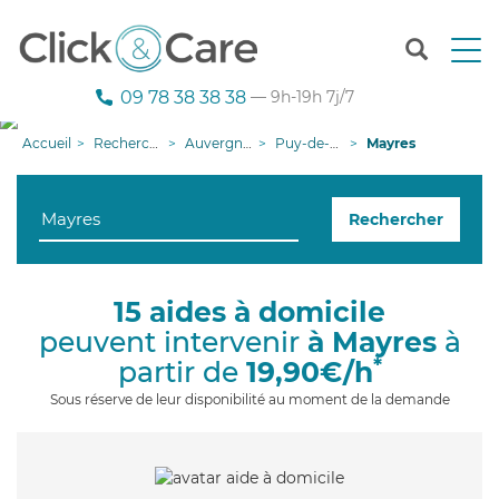
T
o
g
09 78 38 38 38
— 9h-19h 7j/7
g
l
Accueil
Recherche aide à domicile
Auvergne-Rhône-Alpes
Puy-de-Dôme
Mayres
e
n
a
Rechercher
v
i
g
a
15 aides à domicile
t
peuvent intervenir
à Mayres
à
i
o
*
partir de
19,90€/h
n
Sous réserve de leur disponibilité au moment de la demande