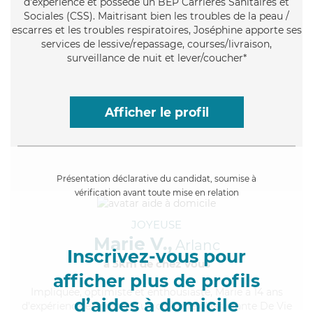
d'expérience et possède un BEP Carrières Sanitaires et
Sociales (CSS). Maitrisant bien les troubles de la peau /
escarres et les troubles respiratoires, Joséphine apporte ses
services de lessive/repassage, courses/livraison,
surveillance de nuit et lever/coucher*
Afficher le profil
Présentation déclarative du candidat, soumise à
vérification avant toute mise en relation
JOYEUSE
Marie V.,
Arlanc
Inscrivez-vous pour
à 5km de chez Vous
afficher plus de profils
Impliquée
, optimiste et enthousiaste, Marie a 14 ans
d’aides à domicile
d'expérience et possède un diplôme d'Assistante De Vie