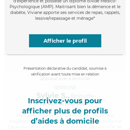
d'expérience et possède un diplôme d'Aide Médico-
Psychologique (AMP). Maitrisant bien la démence et le
diabète, Viviane apporte ses services de repas, rappels,
lessive/repassage et ménage*
Afficher le profil
Présentation déclarative du candidat, soumise à
vérification avant toute mise en relation
SÉRIEUSE
Sylvie S.,
Brioude
Inscrivez-vous pour
à 5km de chez Vous
afficher plus de profils
Humaine
, ponctuelle et optimiste, Sylvie a 6 ans
d’aides à domicile
d'expérience et possède un diplôme d'Assistante De Vie
Dépendance (ADVD). Maitrisant bien la dépression et les