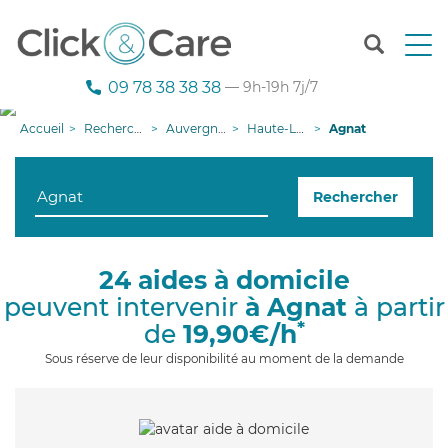
T
o
g
09 78 38 38 38
— 9h-19h 7j/7
g
l
Accueil
Recherche aide à domicile
Auvergne-Rhône-Alpes
Haute-Loire
Agnat
e
n
a
Rechercher
v
i
g
a
24 aides à domicile
t
peuvent intervenir
à Agnat
à partir
i
o
*
de
19,90€/h
n
Sous réserve de leur disponibilité au moment de la demande