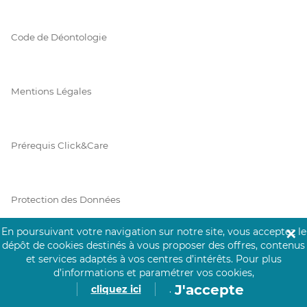
Code de Déontologie
Mentions Légales
Prérequis Click&Care
Protection des Données
En poursuivant votre navigation sur notre site, vous acceptez le
✕
dépôt de cookies destinés à vous proposer des offres, contenus
Vie Privée
et services adaptés à vos centres d’intérêts.
Pour plus
d’informations et paramétrer vos cookies,
J'accepte
cliquez ici
.