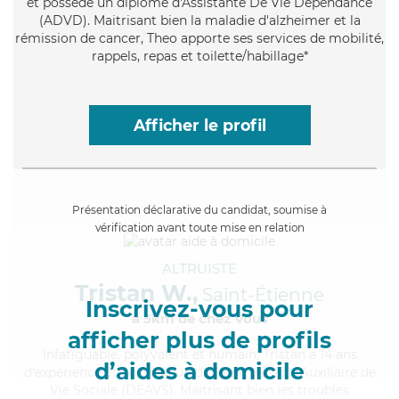
et possède un diplôme d'Assistante De Vie Dépendance
(ADVD). Maitrisant bien la maladie d'alzheimer et la
rémission de cancer, Theo apporte ses services de mobilité,
rappels, repas et toilette/habillage*
Afficher le profil
Présentation déclarative du candidat, soumise à
vérification avant toute mise en relation
ALTRUISTE
Tristan W.,
Saint-Étienne
Inscrivez-vous pour
à 5km de chez Vous
afficher plus de profils
Infatiguable
, polyvalent et humain, Tristan a 14 ans
d’aides à domicile
d'expérience et possède un diplôme d'État d'Auxiliaire de
Vie Sociale (DEAVS). Maitrisant bien les troubles