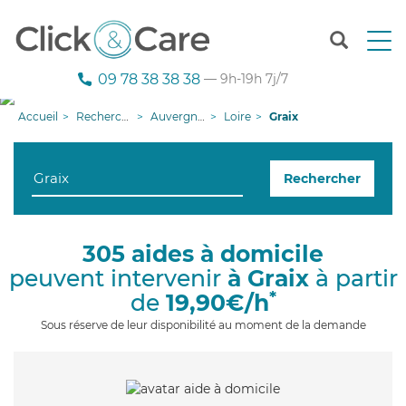
T
o
g
09 78 38 38 38
— 9h-19h 7j/7
g
l
Accueil
Recherche aide à domicile
Auvergne-Rhône-Alpes
Loire
Graix
e
n
a
Rechercher
v
i
g
a
305 aides à domicile
t
peuvent intervenir
à Graix
à partir
i
o
*
de
19,90€/h
n
Sous réserve de leur disponibilité au moment de la demande