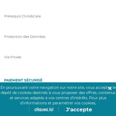
Prérequis Click&Care
Protection des Données
Vie Privée
PAIEMENT SÉCURISÉ
En poursuivant votre navigation sur notre site, vous acceptez le
✕
La collecte de vos informations de carte bancaire est cryptée
dépôt de cookies destinés à vous proposer des offres, contenus
et assurée par Mangopay, société dûment agréée auprès de la
et services adaptés à vos centres d’intérêts.
Pour plus
Banque de France.
d’informations et paramétrer vos cookies,
J'accepte
cliquez ici
.