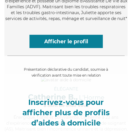
d'expérience et possède un diplôme d'Assistante De Vie aux
Familles (ADVF). Maitrisant bien les troubles respiratoires
et les troubles gastro-intestinaux, Juliette apporte ses
services de activités, repas, ménage et surveillance de nuit*
Afficher le profil
Présentation déclarative du candidat, soumise à
vérification avant toute mise en relation
ÉLÉGANTE
Catherine B.,
L'Horme
Inscrivez-vous pour
à 5km de chez Vous
afficher plus de profils
Énergique
, fiable et polyvalente, Catherine a 23 ans
d’aides à domicile
d'expérience et possède un diplôme d'Etat d'aide-soignant
(AS). Maitrisant bien l'incontinence urinaire et la dépression,