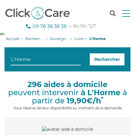
T
o
g
09 78 38 38 38
— 9h-19h 7j/7
g
l
Accueil
Recherche aide à domicile
Auvergne-Rhône-Alpes
Loire
L'Horme
e
n
a
Rechercher
v
i
g
a
296 aides à domicile
t
peuvent intervenir
à L'Horme
à
i
o
*
partir de
19,90€/h
n
Sous réserve de leur disponibilité au moment de la demande