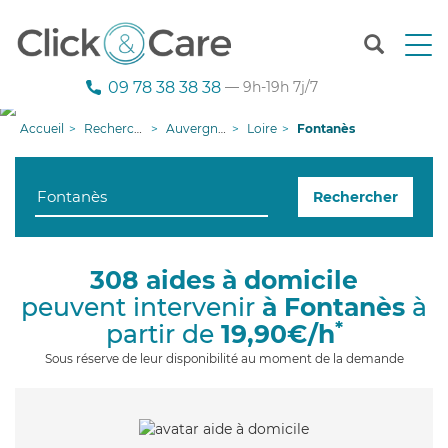
T
o
g
09 78 38 38 38
— 9h-19h 7j/7
g
l
Accueil
Recherche aide à domicile
Auvergne-Rhône-Alpes
Loire
Fontanès
e
n
a
Rechercher
v
i
g
a
308 aides à domicile
t
peuvent intervenir
à Fontanès
à
i
o
*
partir de
19,90€/h
n
Sous réserve de leur disponibilité au moment de la demande