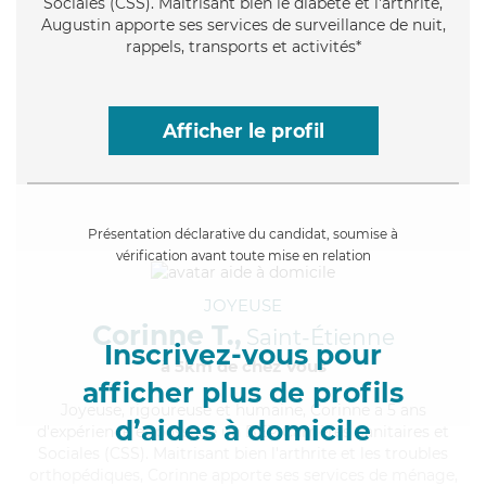
Sociales (CSS). Maitrisant bien le diabète et l'arthrite,
Augustin apporte ses services de surveillance de nuit,
rappels, transports et activités*
Afficher le profil
Présentation déclarative du candidat, soumise à
vérification avant toute mise en relation
JOYEUSE
Corinne T.,
Saint-Étienne
Inscrivez-vous pour
à 5km de chez Vous
afficher plus de profils
Joyeuse
, rigoureuse et humaine, Corinne a 5 ans
d’aides à domicile
d'expérience et possède un BEP Carrières Sanitaires et
Sociales (CSS). Maitrisant bien l'arthrite et les troubles
orthopédiques, Corinne apporte ses services de ménage,