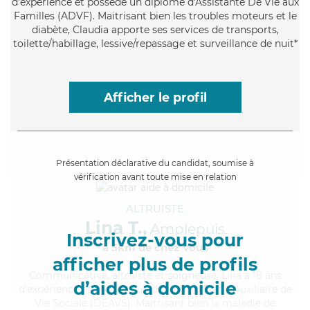
d'expérience et possède un diplôme d'Assistante De Vie aux
Familles (ADVF). Maitrisant bien les troubles moteurs et le
diabète, Claudia apporte ses services de transports,
toilette/habillage, lessive/repassage et surveillance de nuit*
Afficher le profil
Présentation déclarative du candidat, soumise à
vérification avant toute mise en relation
ALTRUISTE
Lina T.,
Amplepuis
Inscrivez-vous pour
à 5km de chez Vous
afficher plus de profils
Communicative
, altruiste et soigneuse, Lina a 18 ans
d’aides à domicile
d'expérience et possède un diplôme d'État d'Auxiliaire de
Vie Sociale (DEAVS). Maitrisant bien la maladie de