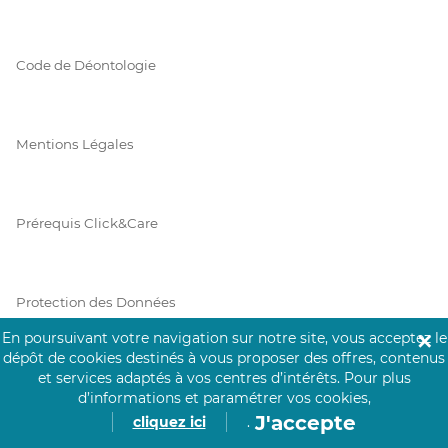
Code de Déontologie
Mentions Légales
Prérequis Click&Care
Protection des Données
En poursuivant votre navigation sur notre site, vous acceptez le
✕
dépôt de cookies destinés à vous proposer des offres, contenus
et services adaptés à vos centres d’intérêts.
Pour plus
Vie Privée
d’informations et paramétrer vos cookies,
J'accepte
cliquez ici
.