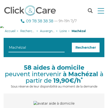
T
o
g
09 78 38 38 38
— 9h-19h 7j/7
g
l
Accueil
Recherche aide à domicile
Auvergne-Rhône-Alpes
Loire
Machézal
e
n
a
Rechercher
v
i
g
a
58 aides à domicile
t
peuvent intervenir
à Machézal
à
i
o
*
partir de
19,90€/h
n
Sous réserve de leur disponibilité au moment de la demande