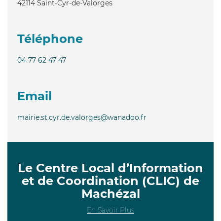
42114
Saint-Cyr-de-Valorges
Téléphone
04 77 62 47 47
Email
mairie.st.cyr.de.valorges@wanadoo.fr
Le Centre Local d’Information
et de Coordination (CLIC) de
Machézal
En Savoir Plus