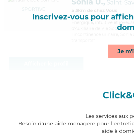
Sonia U.,
Saint-Sa
SPORTIVE
à 5km de chez Vous
Inscrivez-vous pour affiche
Énergique
, intuitive et joyeu
domi
d'Auxiliaire de Vie Sociale (DE
l'incontinence urinaire, Sonia
transports*
Je m'i
Afficher le profil
Click&
Les services aux p
Besoin d'une aide ménagère pour l'entretien
aide à domi