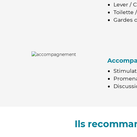
Lever / 
Toilette
Gardes d
Accomp
Stimulat
Promen
Discussio
Ils recomman