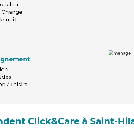
Coucher
 / Change
e nuit
agnement
ion
ades
n / Loisirs
dent Click&Care à Saint-Hil