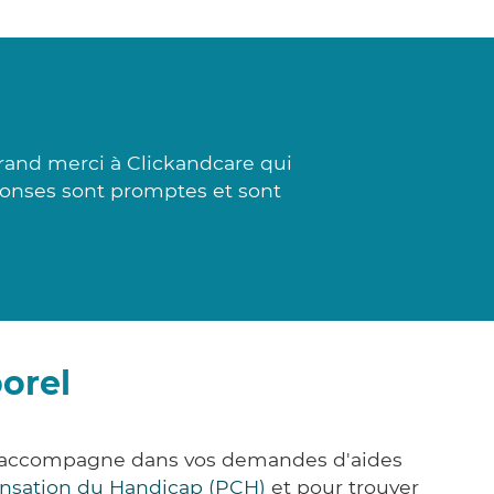
rand merci à Clickandcare qui
réponses sont promptes et sont
orel
us accompagne dans vos demandes d'aides
nsation du Handicap (PCH)
et pour trouver