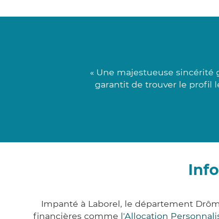
« Une majestueuse sincérité 
garantit de trouver le profil
Inf
Impanté à Laborel, le département Drôm
financières comme
l'Allocation Personna