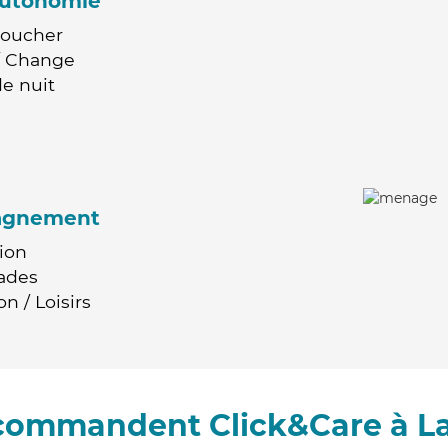
'autonomie
Coucher
 / Change
e nuit
agnement
ion
ades
n / Loisirs
ecommandent Click&Care à L