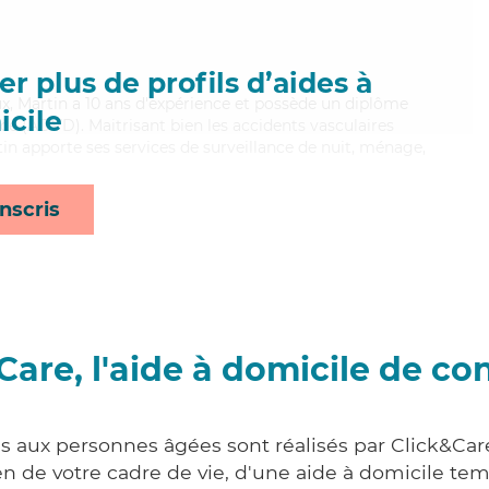
r plus de profils d’aides à
eux, Martin a 10 ans d'expérience et possède un diplôme
cile
e (ADVD). Maitrisant bien les accidents vasculaires
in apporte ses services de surveillance de nuit, ménage,
nscris
Care, l'aide à domicile de co
es aux personnes âgées sont réalisés par Click&Care
 de votre cadre de vie, d'une aide à domicile tem