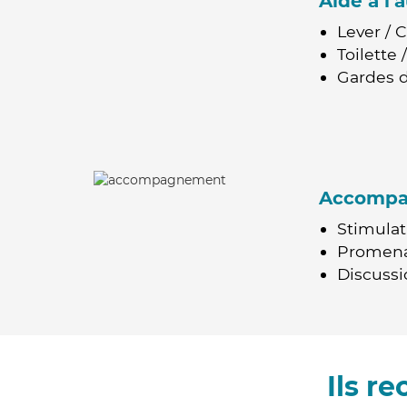
Aide à l
Lever / 
Toilette
Gardes d
Accomp
Stimulat
Promen
Discussio
Ils r