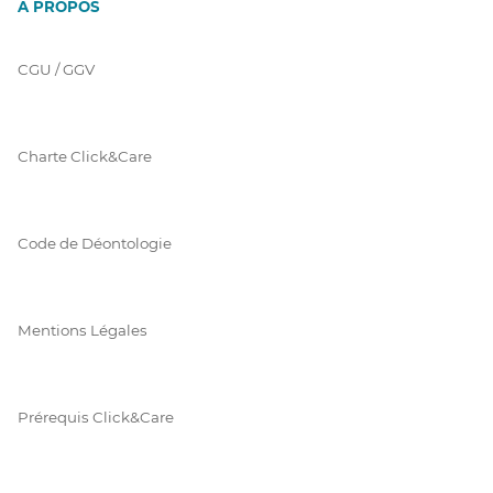
À PROPOS
CGU / GGV
Charte Click&Care
Code de Déontologie
Mentions Légales
Prérequis Click&Care