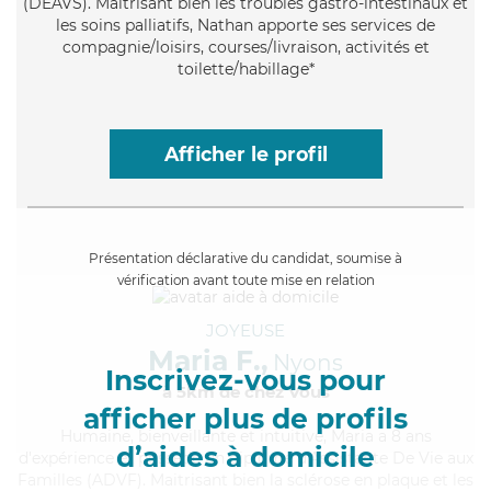
(DEAVS). Maitrisant bien les troubles gastro-intestinaux et
les soins palliatifs, Nathan apporte ses services de
compagnie/loisirs, courses/livraison, activités et
toilette/habillage*
Afficher le profil
Présentation déclarative du candidat, soumise à
vérification avant toute mise en relation
JOYEUSE
Maria F.,
Nyons
Inscrivez-vous pour
à 5km de chez Vous
afficher plus de profils
Humaine
, bienveillante et intuitive, Maria a 8 ans
d’aides à domicile
d'expérience et possède un diplôme d'Assistante De Vie aux
Familles (ADVF). Maitrisant bien la sclérose en plaque et les