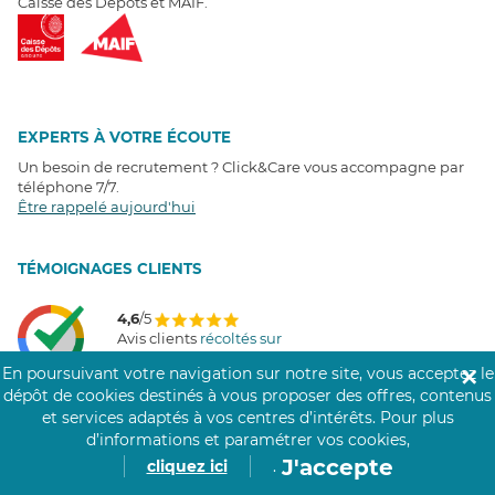
Caisse des Dépôts et MAIF.
EXPERTS À VOTRE ÉCOUTE
Un besoin de recrutement ? Click&Care vous accompagne par
téléphone 7/7
.
Être rappelé aujourd'hui
T
É
MOIGNAGES CLIENTS
4,6
/5
Avis clients
récoltés sur
Google
En poursuivant votre navigation sur notre site, vous acceptez le
✕
dépôt de cookies destinés à vous proposer des offres, contenus
et services adaptés à vos centres d’intérêts.
Pour plus
d’informations et paramétrer vos cookies,
COMMUNAUTÉ CLICK&CARE
J'accepte
cliquez ici
.