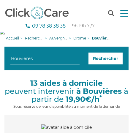
T
o
g
09 78 38 38 38
— 9h-19h 7j/7
g
l
Accueil
Recherche aide à domicile
Auvergne-Rhône-Alpes
Drôme
Bouvières
e
n
a
Rechercher
v
i
g
a
13 aides à domicile
t
peuvent intervenir
à Bouvières
à
i
o
*
partir de
19,90€/h
n
Sous réserve de leur disponibilité au moment de la demande