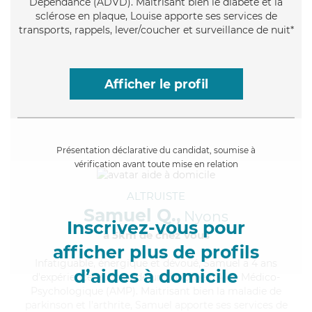
Dépendance (ADVD). Maitrisant bien le diabète et la
sclérose en plaque, Louise apporte ses services de
transports, rappels, lever/coucher et surveillance de nuit*
Afficher le profil
Présentation déclarative du candidat, soumise à
vérification avant toute mise en relation
ALTRUISTE
Samuel Q.,
Nyons
Inscrivez-vous pour
à 5km de chez Vous
afficher plus de profils
Infatiguable
, énergique et dévoué, Samuel a 4 ans
d’aides à domicile
d'expérience et possède un diplôme d'Aide Médico-
Psychologique (AMP). Maitrisant bien la maladie de
parkinson et l'arthrite, Samuel apporte ses services de