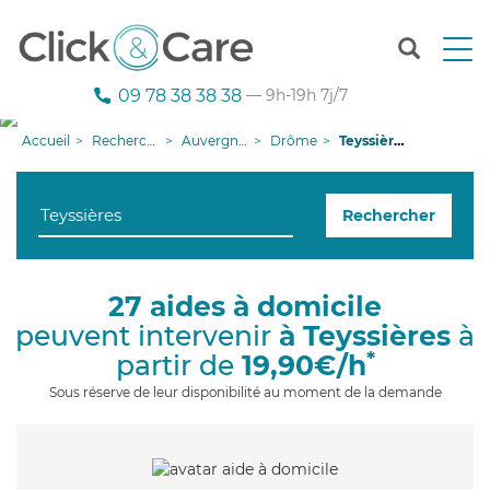
T
o
g
09 78 38 38 38
— 9h-19h 7j/7
g
l
Accueil
Recherche aide à domicile
Auvergne-Rhône-Alpes
Drôme
Teyssières
e
n
a
Rechercher
v
i
g
a
27 aides à domicile
t
peuvent intervenir
à Teyssières
à
i
o
*
partir de
19,90€/h
n
Sous réserve de leur disponibilité au moment de la demande