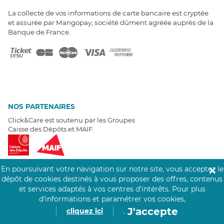
La collecte de vos informations de carte bancaire est cryptée
et assurée par Mangopay, société dûment agréée auprès de la
Banque de France.
NOS PARTENAIRES
Click&Care est soutenu par les Groupes
Caisse des Dépôts et MAIF.
En poursuivant votre navigation sur notre site, vous acceptez le
✕
dépôt de cookies destinés à vous proposer des offres, contenus
et services adaptés à vos centres d’intérêts.
Pour plus
EXPERTS À VOTRE ÉCOUTE
d’informations et paramétrer vos cookies,
Un besoin de recrutement ? Click&Care vous accompagne par
J'accepte
cliquez ici
.
téléphone 7/7
.
Être rappelé aujourd'hui